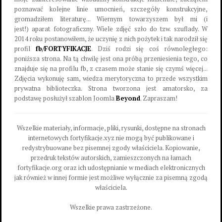
poznawać kolejne linie umocnień, szczegóły konstrukcyjne,
gromadziłem literaturę... Wiernym towarzyszem był mi (i
jest!) aparat fotograficzny. Wiele zdjęć szło do tzw. szuflady. W
2014 roku postanowiłem, że uczynię z nich pożytek i tak narodził się
profil
fb/FORTYFIKACJE
. Dziś rodzi się coś równoległego:
poniższa strona. Na tą chwilę jest ona próbą przeniesienia tego, co
znajduje się na profilu fb, z czasem może stanie się czymś więcej...
Zdjęcia wykonuję sam, wiedza merytoryczna to przede wszystkim
prywatna biblioteczka. Strona tworzona jest amatorsko, za
podstawę posłużył szablon Joomla
Beyond
. Zapraszam!
Wszelkie materiały, informacje, pliki, rysunki, dostępne na stronach
internetowych fortyfikacje.xyz nie mogą być publikowane i
redystrybuowane bez pisemnej zgody właściciela. Kopiowanie,
przedruk tekstów autorskich, zamieszczonych na łamach
fortyfikacje.org oraz ich udostępnianie w mediach elektronicznych
jak również w innej formie jest możliwe wyłącznie za pisemną zgodą
właściciela.
Wszelkie prawa zastrzeżone.