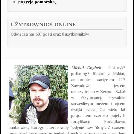
pozycja pomorska,
UŻYTKOWNICY ONLINE
Odwiedza nas 607 gości oraz 0 użytkowników.
Michał Gnybek -
historyk?
politolog? filozof z lekkim,
amatorskim zacięciem IT?
Zawodowo jestem
nauczycielem w Zespole Szkół
w Przytocznej. Prywatnie
szczęśliwym mężem i ojcem
dwójki dzieci. Od wielu lat
pasjonatem szeroko pojętych
fortyfikacji. Początkowo
bunkrowiec, którego interesowały "jedynie" tzw. "doły". Z czasem
moje zainteresowanie wzbudziły konstrukcje naziemne, zacząłem