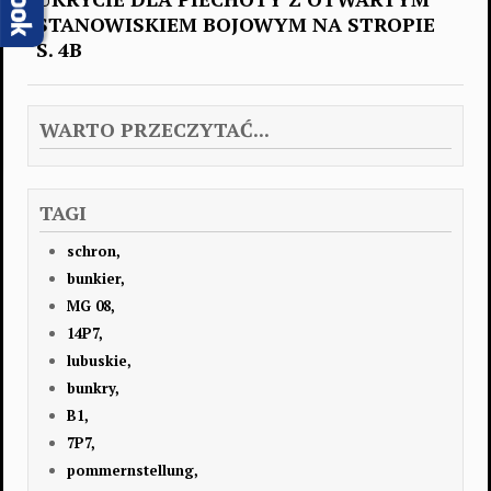
STANOWISKIEM BOJOWYM NA STROPIE
S. 4B
WARTO PRZECZYTAĆ...
TAGI
schron,
bunkier,
MG 08,
14P7,
lubuskie,
bunkry,
B1,
7P7,
pommernstellung,