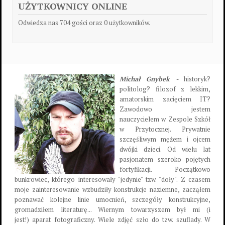
UŻYTKOWNICY ONLINE
Odwiedza nas 704 gości oraz 0 użytkowników.
Michał Gnybek -
historyk?
politolog? filozof z lekkim,
amatorskim zacięciem IT?
Zawodowo jestem
nauczycielem w Zespole Szkół
w Przytocznej. Prywatnie
szczęśliwym mężem i ojcem
dwójki dzieci. Od wielu lat
pasjonatem szeroko pojętych
fortyfikacji. Początkowo
bunkrowiec, którego interesowały "jedynie" tzw. "doły". Z czasem
moje zainteresowanie wzbudziły konstrukcje naziemne, zacząłem
poznawać kolejne linie umocnień, szczegóły konstrukcyjne,
gromadziłem literaturę... Wiernym towarzyszem był mi (i
jest!) aparat fotograficzny. Wiele zdjęć szło do tzw. szuflady. W