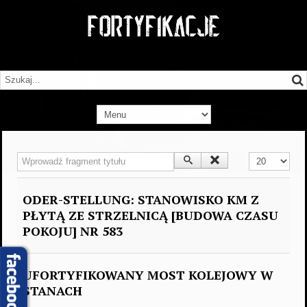
Wprowadź fragment tytułu
Pokaż #
ODER-STELLUNG: STANOWISKO KM Z
PŁYTĄ ZE STRZELNICĄ [BUDOWA CZASU
POKOJU] NR 583
UFORTYFIKOWANY MOST KOLEJOWY W
STANACH