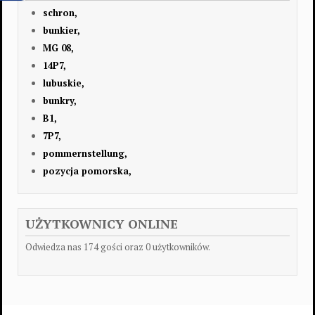
schron,
bunkier,
MG 08,
14P7,
lubuskie,
bunkry,
B1,
7P7,
pommernstellung,
pozycja pomorska,
UŻYTKOWNICY ONLINE
Odwiedza nas 174 gości oraz 0 użytkowników.