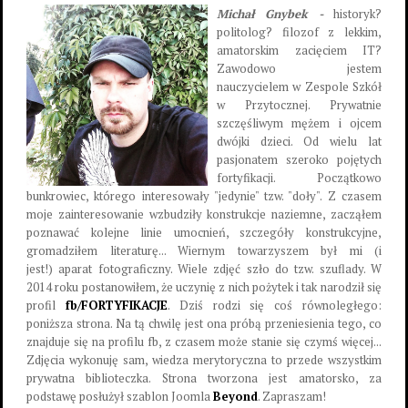
Michał Gnybek -
historyk?
politolog? filozof z lekkim,
amatorskim zacięciem IT?
Zawodowo jestem
nauczycielem w Zespole Szkół
w Przytocznej. Prywatnie
szczęśliwym mężem i ojcem
dwójki dzieci. Od wielu lat
pasjonatem szeroko pojętych
fortyfikacji. Początkowo
bunkrowiec, którego interesowały "jedynie" tzw. "doły". Z czasem
moje zainteresowanie wzbudziły konstrukcje naziemne, zacząłem
poznawać kolejne linie umocnień, szczegóły konstrukcyjne,
gromadziłem literaturę... Wiernym towarzyszem był mi (i
jest!) aparat fotograficzny. Wiele zdjęć szło do tzw. szuflady. W
2014 roku postanowiłem, że uczynię z nich pożytek i tak narodził się
profil
fb/FORTYFIKACJE
. Dziś rodzi się coś równoległego:
poniższa strona. Na tą chwilę jest ona próbą przeniesienia tego, co
znajduje się na profilu fb, z czasem może stanie się czymś więcej...
Zdjęcia wykonuję sam, wiedza merytoryczna to przede wszystkim
prywatna biblioteczka. Strona tworzona jest amatorsko, za
podstawę posłużył szablon Joomla
Beyond
. Zapraszam!