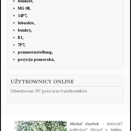
bunkier,
MG 08,
14P7,
lubuskie,
bunkry,
B1,
7P7,
pommernstellung,
pozycja pomorska,
UŻYTKOWNICY ONLINE
Odwiedza nas 397 gości oraz 0 użytkowników.
Michał Gnybek -
historyk?
politolog? filozof z lekkim,