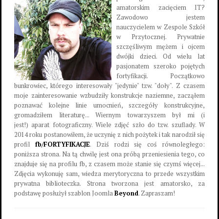
amatorskim zacięciem IT?
Zawodowo jestem
nauczycielem w Zespole Szkół
w Przytocznej. Prywatnie
szczęśliwym mężem i ojcem
dwójki dzieci. Od wielu lat
pasjonatem szeroko pojętych
fortyfikacji. Początkowo
bunkrowiec, którego interesowały "jedynie" tzw. "doły". Z czasem
moje zainteresowanie wzbudziły konstrukcje naziemne, zacząłem
poznawać kolejne linie umocnień, szczegóły konstrukcyjne,
gromadziłem literaturę... Wiernym towarzyszem był mi (i
jest!) aparat fotograficzny. Wiele zdjęć szło do tzw. szuflady. W
2014 roku postanowiłem, że uczynię z nich pożytek i tak narodził się
profil
fb/FORTYFIKACJE
. Dziś rodzi się coś równoległego:
poniższa strona. Na tą chwilę jest ona próbą przeniesienia tego, co
znajduje się na profilu fb, z czasem może stanie się czymś więcej...
Zdjęcia wykonuję sam, wiedza merytoryczna to przede wszystkim
prywatna biblioteczka. Strona tworzona jest amatorsko, za
podstawę posłużył szablon Joomla
Beyond
. Zapraszam!