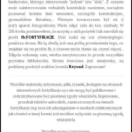
bunkrowiec, którego interesowały "jedynie" tzw. "doły". Z czasem
moje zainteresowanie wzbudziły konstrukcje naziemne, zacząłem
poznawać kolejne linie umocnień, szczegóły konstrukcyjne,
gromadziłem literaturę... Wiernym towarzyszem był mi (i
jest!) aparat fotograficzny. Wiele zdjęć szło do tzw. szuflady. W
2014 roku postanowiłem, że uczynię z nich pożytek i tak narodził się
profil
fb/FORTYFIKACJE
. Dziś rodzi się coś równoległego:
poniższa strona. Na tą chwilę jest ona próbą przeniesienia tego, co
znajduje się na profilu fb, z czasem może stanie się czymś więcej...
Zdjęcia wykonuję sam, wiedza merytoryczna to przede wszystkim
prywatna biblioteczka. Strona tworzona jest amatorsko, za
podstawę posłużył szablon Joomla
Beyond
. Zapraszam!
Wszelkie materiały, informacje, pliki, rysunki, dostępne na stronach
internetowych fortyfikacje.xyz nie mogą być publikowane i
redystrybuowane bez pisemnej zgody właściciela. Kopiowanie,
przedruk tekstów autorskich, zamieszczonych na łamach
fortyfikacje.org oraz ich udostępnianie w mediach elektronicznych
jak również w innej formie jest możliwe wyłącznie za pisemną zgodą
właściciela.
Wszelkie prawa zastrzeżone.