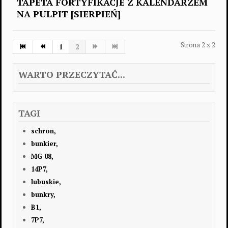
TAPETA FORTYFIKACJE Z KALENDARZEM
NA PULPIT [SIERPIEŃ]
Strona 2 z 2
1
2
WARTO PRZECZYTAĆ...
TAGI
schron,
bunkier,
MG 08,
14P7,
lubuskie,
bunkry,
B1,
7P7,