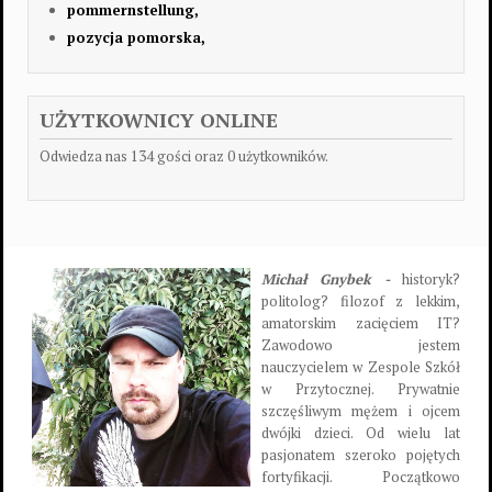
pommernstellung,
pozycja pomorska,
UŻYTKOWNICY ONLINE
Odwiedza nas 134 gości oraz 0 użytkowników.
Michał Gnybek -
historyk?
politolog? filozof z lekkim,
amatorskim zacięciem IT?
Zawodowo jestem
nauczycielem w Zespole Szkół
w Przytocznej. Prywatnie
szczęśliwym mężem i ojcem
dwójki dzieci. Od wielu lat
pasjonatem szeroko pojętych
fortyfikacji. Początkowo