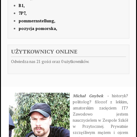
B1,
7P7,
pommernstellung,
pozycja pomorska,
UŻYTKOWNICY ONLINE
Odwiedza nas 21 gości oraz 0 użytkowników.
Michał Gnybek -
historyk?
politolog? filozof z lekkim,
amatorskim zacięciem IT?
Zawodowo jestem
nauczycielem w Zespole Szkół
w Przytocznej. Prywatnie
szczęśliwym mężem i ojcem