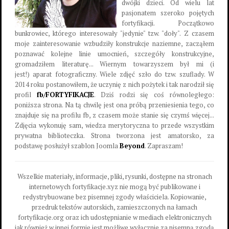
dwójki dzieci. Od wielu lat
pasjonatem szeroko pojętych
fortyfikacji. Początkowo
bunkrowiec, którego interesowały "jedynie" tzw. "doły". Z czasem
moje zainteresowanie wzbudziły konstrukcje naziemne, zacząłem
poznawać kolejne linie umocnień, szczegóły konstrukcyjne,
gromadziłem literaturę... Wiernym towarzyszem był mi (i
jest!) aparat fotograficzny. Wiele zdjęć szło do tzw. szuflady. W
2014 roku postanowiłem, że uczynię z nich pożytek i tak narodził się
profil
fb/FORTYFIKACJE
. Dziś rodzi się coś równoległego:
poniższa strona. Na tą chwilę jest ona próbą przeniesienia tego, co
znajduje się na profilu fb, z czasem może stanie się czymś więcej...
Zdjęcia wykonuję sam, wiedza merytoryczna to przede wszystkim
prywatna biblioteczka. Strona tworzona jest amatorsko, za
podstawę posłużył szablon Joomla
Beyond
. Zapraszam!
Wszelkie materiały, informacje, pliki, rysunki, dostępne na stronach
internetowych fortyfikacje.xyz nie mogą być publikowane i
redystrybuowane bez pisemnej zgody właściciela. Kopiowanie,
przedruk tekstów autorskich, zamieszczonych na łamach
fortyfikacje.org oraz ich udostępnianie w mediach elektronicznych
jak również w innej formie jest możliwe wyłącznie za pisemną zgodą