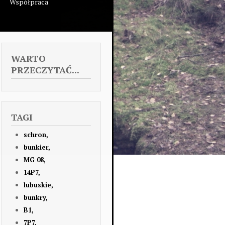
Współpraca
WARTO
PRZECZYTAĆ...
TAGI
schron,
bunkier,
MG 08,
14P7,
lubuskie,
bunkry,
B1,
7P7,