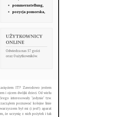
pommernstellung,
pozycja pomorska,
UŻYTKOWNICY
ONLINE
Odwiedza nas 57 gości
oraz 0 użytkowników.
m zacięciem IT? Zawodowo jestem
m i ojcem dwójki dzieci. Od wielu
órego interesowały "jedynie" tzw.
 zacząłem poznawać kolejne linie
warzyszem był mi (i jest!) aparat
m, że uczynię z nich pożytek i tak