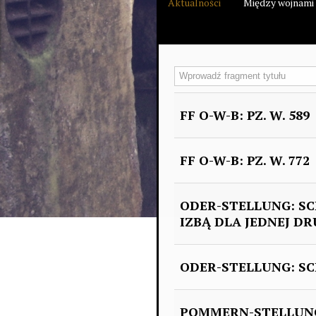
Aktualności
Między wojnami
Wprowadź fragment tytułu
FF O-W-B: PZ. W. 589
FF O-W-B: PZ. W. 772
ODER-STELLUNG: S
IZBĄ DLA JEDNEJ DR
ODER-STELLUNG: SC
POMMERN-STELLUNG