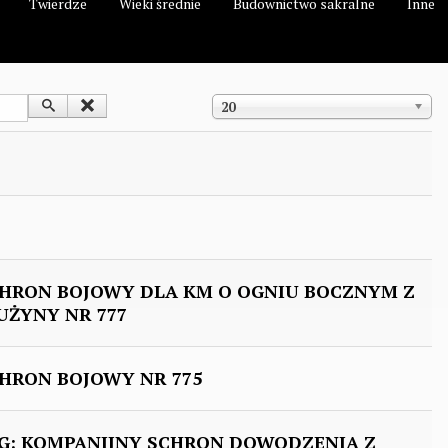
Twierdze
Wieki średnie
Budownictwo sakralne
Inne
Pokaż #
20
CHRON BOJOWY DLA KM O OGNIU BOCZNYM Z
UŻYNY NR 777
HRON BOJOWY NR 775
: KOMPANIJNY SCHRON DOWODZENIA Z