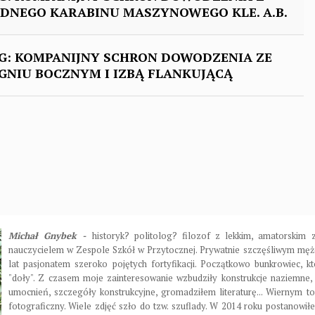
EDNEGO KARABINU MASZYNOWEGO KLE. A.B.
: KOMPANIJNY SCHRON DOWODZENIA ZE
GNIU BOCZNYM I IZBĄ FLANKUJĄCĄ
Michał Gnybek -
historyk? politolog? filozof z lekkim, amatorski
nauczycielem w Zespole Szkół w Przytocznej. Prywatnie szczęśliwym męże
lat pasjonatem szeroko pojętych fortyfikacji. Początkowo bunkrowiec, kt
"doły". Z czasem moje zainteresowanie wzbudziły konstrukcje naziemne,
umocnień, szczegóły konstrukcyjne, gromadziłem literaturę... Wiernym to
fotograficzny. Wiele zdjęć szło do tzw. szuflady. W 2014 roku postanowiłe