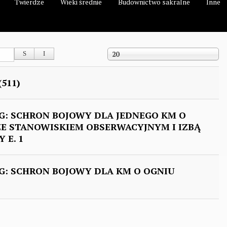
Twierdze
Wieki średnie
Budownictwo sakralne
Inne
Pokaż #
20
(511)
: SCHRON BOJOWY DLA JEDNEGO KM O
E STANOWISKIEM OBSERWACYJNYM I IZBĄ
 E. 1
: SCHRON BOJOWY DLA KM O OGNIU