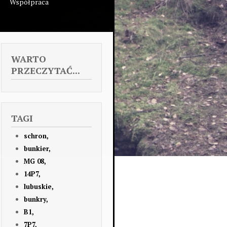
Współpraca
WARTO
PRZECZYTAĆ...
TAGI
schron,
bunkier,
MG 08,
14P7,
lubuskie,
bunkry,
B1,
7P7,