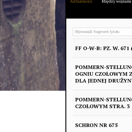
Aktualności
Między wojnami
Wprowadź fragment tytułu
FF O-W-B: PZ. W. 671 
POMMERN-STELLUNG
OGNIU CZOŁOWYM Z
DLA JEDNEJ DRUŻYNY
POMMERN-STELLUNG
CZOŁOWYM STRA. 3
SCHRON NR 675