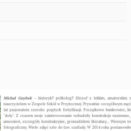
Michał Gnybek -
historyk? politolog? filozof z lekkim, amatorski
nauczycielem w Zespole Szkół w Przytocznej. Prywatnie szczęśliwym męże
lat pasjonatem szeroko pojętych fortyfikacji. Początkowo bunkrowiec, kt
"doły". Z czasem moje zainteresowanie wzbudziły konstrukcje naziemne,
umocnień, szczegóły konstrukcyjne, gromadziłem literaturę... Wiernym to
fotograficzny. Wiele zdjęć szło do tzw. szuflady. W 2014 roku postanowiłe