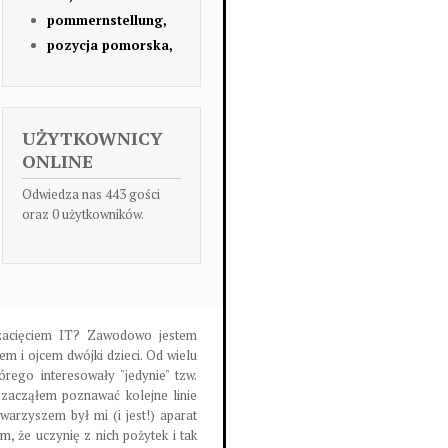
pommernstellung,
pozycja pomorska,
UŻYTKOWNICY
ONLINE
Odwiedza nas 443 gości
oraz 0 użytkowników.
m zacięciem IT? Zawodowo jestem
m i ojcem dwójki dzieci. Od wielu
órego interesowały "jedynie" tzw.
 zacząłem poznawać kolejne linie
warzyszem był mi (i jest!) aparat
m, że uczynię z nich pożytek i tak