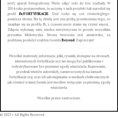
jest!) aparat fotograficzny. Wiele zdjęć szło do tzw. szuflady. W
2014 roku postanowiłem, że uczynię z nich pożytek i tak narodził się
profil
fb/FORTYFIKACJE
. Dziś rodzi się coś równoległego:
poniższa strona. Na tą chwilę jest ona próbą przeniesienia tego, co
znajduje się na profilu fb, z czasem może stanie się czymś więcej...
Zdjęcia wykonuję sam, wiedza merytoryczna to przede wszystkim
prywatna biblioteczka. Strona tworzona jest amatorsko, za
podstawę posłużył szablon Joomla
Beyond
. Zapraszam!
Wszelkie materiały, informacje, pliki, rysunki, dostępne na stronach
internetowych fortyfikacje.xyz nie mogą być publikowane i
redystrybuowane bez pisemnej zgody właściciela. Kopiowanie,
przedruk tekstów autorskich, zamieszczonych na łamach
fortyfikacje.org oraz ich udostępnianie w mediach elektronicznych
jak również w innej formie jest możliwe wyłącznie za pisemną zgodą
właściciela.
Wszelkie prawa zastrzeżone.
© 2023 + All Rights Reserved