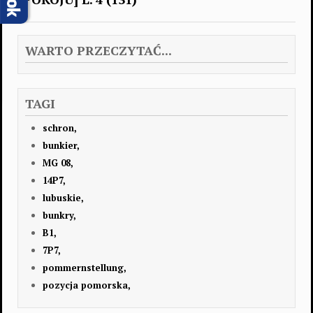
WARTO PRZECZYTAĆ...
TAGI
schron,
bunkier,
MG 08,
14P7,
lubuskie,
bunkry,
B1,
7P7,
pommernstellung,
pozycja pomorska,