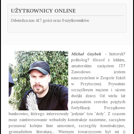
UŻYTKOWNICY ONLINE
Odwiedza nas 417 gości oraz 0 użytkowników.
Michał Gnybek -
historyk?
politolog? filozof z lekkim,
amatorskim zacięciem IT?
Zawodowo jestem
nauczycielem w Zespole Szkół
w Przytocznej. Prywatnie
szczęśliwym mężem i ojcem
dwójki dzieci. Od wielu lat
pasjonatem szeroko pojętych
fortyfikacji. Początkowo
bunkrowiec, którego interesowały "jedynie" tzw. "doły". Z czasem
moje zainteresowanie wzbudziły konstrukcje naziemne, zacząłem
poznawać kolejne linie umocnień, szczegóły konstrukcyjne,
gromadziłem literaturę... Wiernym towarzyszem był mi (i