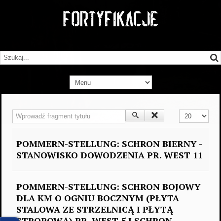
Wprowadź fragment tytułu
Pokaż #
POMMERN-STELLUNG: SCHRON BIERNY -
STANOWISKO DOWODZENIA PR. WEST 11
POMMERN-STELLUNG: SCHRON BOJOWY
DLA KM O OGNIU BOCZNYM (PŁYTA
STALOWA ZE STRZELNICĄ I PŁYTĄ
STROPOWĄ) PR. WEST 5 I SCHRON