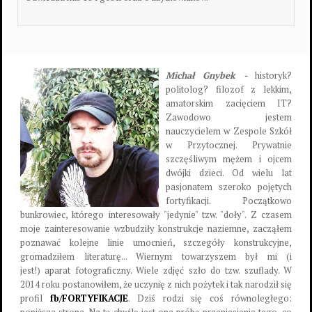
Michał Gnybek -
historyk?
politolog? filozof z lekkim,
amatorskim zacięciem IT?
Zawodowo jestem
nauczycielem w Zespole Szkół
w Przytocznej. Prywatnie
szczęśliwym mężem i ojcem
dwójki dzieci. Od wielu lat
pasjonatem szeroko pojętych
fortyfikacji. Początkowo
bunkrowiec, którego interesowały "jedynie" tzw. "doły". Z czasem
moje zainteresowanie wzbudziły konstrukcje naziemne, zacząłem
poznawać kolejne linie umocnień, szczegóły konstrukcyjne,
gromadziłem literaturę... Wiernym towarzyszem był mi (i
jest!) aparat fotograficzny. Wiele zdjęć szło do tzw. szuflady. W
2014 roku postanowiłem, że uczynię z nich pożytek i tak narodził się
profil
fb/FORTYFIKACJE
. Dziś rodzi się coś równoległego: