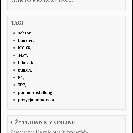
WARTO PRZECZYTAĆ...
TAGI
schron,
bunkier,
MG 08,
14P7,
lubuskie,
bunkry,
B1,
7P7,
pommernstellung,
pozycja pomorska,
UŻYTKOWNICY ONLINE
Odwiedza nas 184 gości oraz 0 użytkowników.