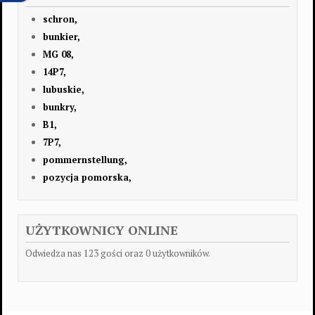
schron,
bunkier,
MG 08,
14P7,
lubuskie,
bunkry,
B1,
7P7,
pommernstellung,
pozycja pomorska,
UŻYTKOWNICY ONLINE
Odwiedza nas 123 gości oraz 0 użytkowników.