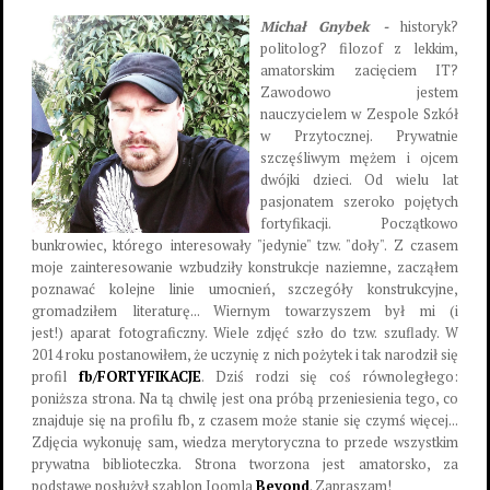
Michał Gnybek -
historyk?
politolog? filozof z lekkim,
amatorskim zacięciem IT?
Zawodowo jestem
nauczycielem w Zespole Szkół
w Przytocznej. Prywatnie
szczęśliwym mężem i ojcem
dwójki dzieci. Od wielu lat
pasjonatem szeroko pojętych
fortyfikacji. Początkowo
bunkrowiec, którego interesowały "jedynie" tzw. "doły". Z czasem
moje zainteresowanie wzbudziły konstrukcje naziemne, zacząłem
poznawać kolejne linie umocnień, szczegóły konstrukcyjne,
gromadziłem literaturę... Wiernym towarzyszem był mi (i
jest!) aparat fotograficzny. Wiele zdjęć szło do tzw. szuflady. W
2014 roku postanowiłem, że uczynię z nich pożytek i tak narodził się
profil
fb/FORTYFIKACJE
. Dziś rodzi się coś równoległego:
poniższa strona. Na tą chwilę jest ona próbą przeniesienia tego, co
znajduje się na profilu fb, z czasem może stanie się czymś więcej...
Zdjęcia wykonuję sam, wiedza merytoryczna to przede wszystkim
prywatna biblioteczka. Strona tworzona jest amatorsko, za
podstawę posłużył szablon Joomla
Beyond
. Zapraszam!