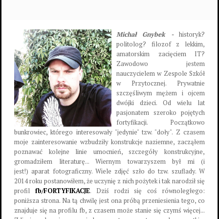
Michał Gnybek -
historyk?
politolog? filozof z lekkim,
amatorskim zacięciem IT?
Zawodowo jestem
nauczycielem w Zespole Szkół
w Przytocznej. Prywatnie
szczęśliwym mężem i ojcem
dwójki dzieci. Od wielu lat
pasjonatem szeroko pojętych
fortyfikacji. Początkowo
bunkrowiec, którego interesowały "jedynie" tzw. "doły". Z czasem
moje zainteresowanie wzbudziły konstrukcje naziemne, zacząłem
poznawać kolejne linie umocnień, szczegóły konstrukcyjne,
gromadziłem literaturę... Wiernym towarzyszem był mi (i
jest!) aparat fotograficzny. Wiele zdjęć szło do tzw. szuflady. W
2014 roku postanowiłem, że uczynię z nich pożytek i tak narodził się
profil
fb/FORTYFIKACJE
. Dziś rodzi się coś równoległego:
poniższa strona. Na tą chwilę jest ona próbą przeniesienia tego, co
znajduje się na profilu fb, z czasem może stanie się czymś więcej...