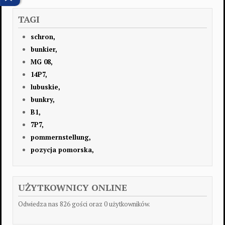
TAGI
schron,
bunkier,
MG 08,
14P7,
lubuskie,
bunkry,
B1,
7P7,
pommernstellung,
pozycja pomorska,
UŻYTKOWNICY ONLINE
Odwiedza nas 826 gości oraz 0 użytkowników.