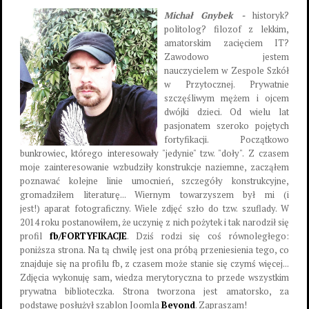
Michał Gnybek -
historyk?
politolog? filozof z lekkim,
amatorskim zacięciem IT?
Zawodowo jestem
nauczycielem w Zespole Szkół
w Przytocznej. Prywatnie
szczęśliwym mężem i ojcem
dwójki dzieci. Od wielu lat
pasjonatem szeroko pojętych
fortyfikacji. Początkowo
bunkrowiec, którego interesowały "jedynie" tzw. "doły". Z czasem
moje zainteresowanie wzbudziły konstrukcje naziemne, zacząłem
poznawać kolejne linie umocnień, szczegóły konstrukcyjne,
gromadziłem literaturę... Wiernym towarzyszem był mi (i
jest!) aparat fotograficzny. Wiele zdjęć szło do tzw. szuflady. W
2014 roku postanowiłem, że uczynię z nich pożytek i tak narodził się
profil
fb/FORTYFIKACJE
. Dziś rodzi się coś równoległego:
poniższa strona. Na tą chwilę jest ona próbą przeniesienia tego, co
znajduje się na profilu fb, z czasem może stanie się czymś więcej...
Zdjęcia wykonuję sam, wiedza merytoryczna to przede wszystkim
prywatna biblioteczka. Strona tworzona jest amatorsko, za
podstawę posłużył szablon Joomla
Beyond
. Zapraszam!