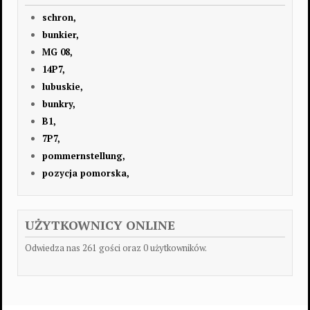
schron,
bunkier,
MG 08,
14P7,
lubuskie,
bunkry,
B1,
7P7,
pommernstellung,
pozycja pomorska,
UŻYTKOWNICY ONLINE
Odwiedza nas 261 gości oraz 0 użytkowników.