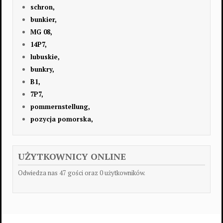
schron,
bunkier,
MG 08,
14P7,
lubuskie,
bunkry,
B1,
7P7,
pommernstellung,
pozycja pomorska,
UŻYTKOWNICY ONLINE
Odwiedza nas 47 gości oraz 0 użytkowników.