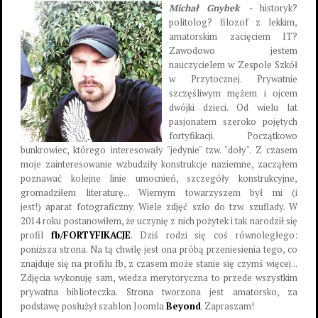
Michał Gnybek -
historyk?
politolog? filozof z lekkim,
amatorskim zacięciem IT?
Zawodowo jestem
nauczycielem w Zespole Szkół
w Przytocznej. Prywatnie
szczęśliwym mężem i ojcem
dwójki dzieci. Od wielu lat
pasjonatem szeroko pojętych
fortyfikacji. Początkowo
bunkrowiec, którego interesowały "jedynie" tzw. "doły". Z czasem
moje zainteresowanie wzbudziły konstrukcje naziemne, zacząłem
poznawać kolejne linie umocnień, szczegóły konstrukcyjne,
gromadziłem literaturę... Wiernym towarzyszem był mi (i
jest!) aparat fotograficzny. Wiele zdjęć szło do tzw. szuflady. W
2014 roku postanowiłem, że uczynię z nich pożytek i tak narodził się
profil
fb/FORTYFIKACJE
. Dziś rodzi się coś równoległego:
poniższa strona. Na tą chwilę jest ona próbą przeniesienia tego, co
znajduje się na profilu fb, z czasem może stanie się czymś więcej...
Zdjęcia wykonuję sam, wiedza merytoryczna to przede wszystkim
prywatna biblioteczka. Strona tworzona jest amatorsko, za
podstawę posłużył szablon Joomla
Beyond
. Zapraszam!