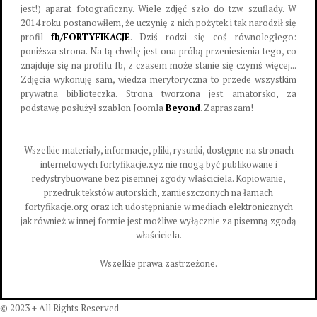
jest!) aparat fotograficzny. Wiele zdjęć szło do tzw. szuflady. W
2014 roku postanowiłem, że uczynię z nich pożytek i tak narodził się
profil
fb/FORTYFIKACJE
. Dziś rodzi się coś równoległego:
poniższa strona. Na tą chwilę jest ona próbą przeniesienia tego, co
znajduje się na profilu fb, z czasem może stanie się czymś więcej...
Zdjęcia wykonuję sam, wiedza merytoryczna to przede wszystkim
prywatna biblioteczka. Strona tworzona jest amatorsko, za
podstawę posłużył szablon Joomla
Beyond
. Zapraszam!
Wszelkie materiały, informacje, pliki, rysunki, dostępne na stronach
internetowych fortyfikacje.xyz nie mogą być publikowane i
redystrybuowane bez pisemnej zgody właściciela. Kopiowanie,
przedruk tekstów autorskich, zamieszczonych na łamach
fortyfikacje.org oraz ich udostępnianie w mediach elektronicznych
jak również w innej formie jest możliwe wyłącznie za pisemną zgodą
właściciela.
Wszelkie prawa zastrzeżone.
© 2023 + All Rights Reserved