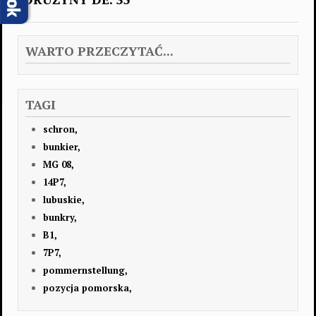
WARTO PRZECZYTAĆ...
TAGI
schron,
bunkier,
MG 08,
14P7,
lubuskie,
bunkry,
B1,
7P7,
pommernstellung,
pozycja pomorska,