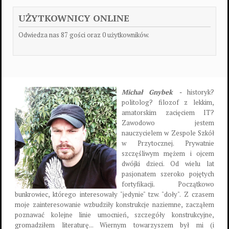
UŻYTKOWNICY ONLINE
Odwiedza nas 87 gości oraz 0 użytkowników.
Michał Gnybek -
historyk?
politolog? filozof z lekkim,
amatorskim zacięciem IT?
Zawodowo jestem
nauczycielem w Zespole Szkół
w Przytocznej. Prywatnie
szczęśliwym mężem i ojcem
dwójki dzieci. Od wielu lat
pasjonatem szeroko pojętych
fortyfikacji. Początkowo
bunkrowiec, którego interesowały "jedynie" tzw. "doły". Z czasem
moje zainteresowanie wzbudziły konstrukcje naziemne, zacząłem
poznawać kolejne linie umocnień, szczegóły konstrukcyjne,
gromadziłem literaturę... Wiernym towarzyszem był mi (i