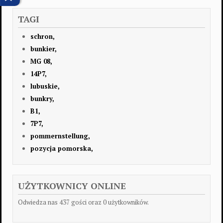
TAGI
schron,
bunkier,
MG 08,
14P7,
lubuskie,
bunkry,
B1,
7P7,
pommernstellung,
pozycja pomorska,
UŻYTKOWNICY ONLINE
Odwiedza nas 437 gości oraz 0 użytkowników.