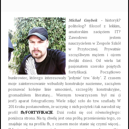
Michał Gnybek -
historyk?
politolog? filozof z lekkim,
amatorskim zacięciem IT?
Zawodowo jestem
nauczycielem w Zespole Szkół
w Przytocznej. Prywatnie
szczęśliwym mężem i ojcem
dwójki dzieci. Od wielu lat
pasjonatem szeroko pojętych
fortyfikacji. Początkowo
bunkrowiec, którego interesowały "jedynie" tzw. "doły". Z czasem
moje zainteresowanie wzbudziły konstrukcje naziemne, zacząłem
poznawać kolejne linie umocnień, szczegóły konstrukcyjne,
gromadziłem literaturę... Wiernym towarzyszem był mi (i
jest!) aparat fotograficzny. Wiele zdjęć szło do tzw. szuflady. W
2014 roku postanowiłem, że uczynię z nich pożytek i tak narodził się
profil
fb/FORTYFIKACJE
. Dziś rodzi się coś równoległego:
poniższa strona. Na tą chwilę jest ona próbą przeniesienia tego, co
znajduje się na profilu fb, z czasem może stanie się czymś więcej...