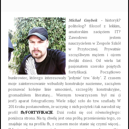
Michał Gnybek -
historyk?
politolog? filozof z lekkim,
amatorskim zacięciem IT?
Zawodowo jestem
nauczycielem w Zespole Szkół
w Przytocznej. Prywatnie
szczęśliwym mężem i ojcem
dwójki dzieci. Od wielu lat
pasjonatem szeroko pojętych
fortyfikacji. Początkowo
bunkrowiec, którego interesowały "jedynie" tzw. "doły". Z czasem
moje zainteresowanie wzbudziły konstrukcje naziemne, zacząłem
poznawać kolejne linie umocnień, szczegóły konstrukcyjne,
gromadziłem literaturę... Wiernym towarzyszem był mi (i
jest!) aparat fotograficzny. Wiele zdjęć szło do tzw. szuflady. W
2014 roku postanowiłem, że uczynię z nich pożytek i tak narodził się
profil
fb/FORTYFIKACJE
. Dziś rodzi się coś równoległego:
poniższa strona. Na tą chwilę jest ona próbą przeniesienia tego, co
znajduje się na profilu fb, z czasem może stanie się czymś więcej...