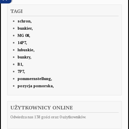
TAGI
schron,
bunkier,
MG 08,
14P7,
lubuskie,
bunkry,
B1,
7P7,
pommernstellung,
pozycja pomorska,
UŻYTKOWNICY ONLINE
Odwiedza nas 138 gości oraz 0 użytkowników.