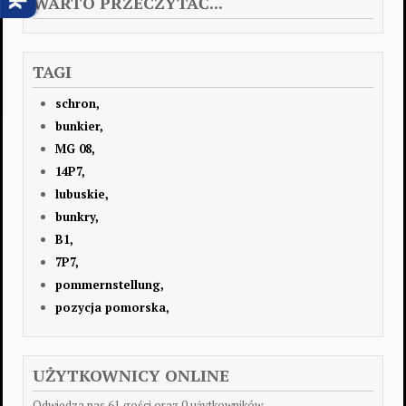
WARTO PRZECZYTAĆ...
TAGI
schron,
bunkier,
MG 08,
14P7,
lubuskie,
bunkry,
B1,
7P7,
pommernstellung,
pozycja pomorska,
UŻYTKOWNICY ONLINE
Odwiedza nas 61 gości oraz 0 użytkowników.