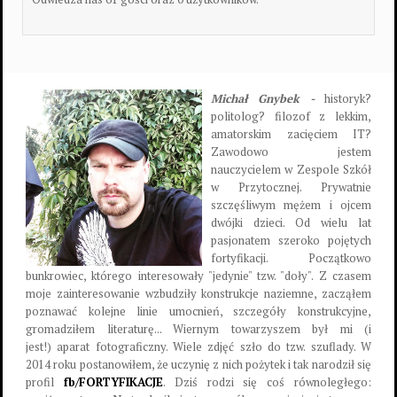
Michał Gnybek -
historyk?
politolog? filozof z lekkim,
amatorskim zacięciem IT?
Zawodowo jestem
nauczycielem w Zespole Szkół
w Przytocznej. Prywatnie
szczęśliwym mężem i ojcem
dwójki dzieci. Od wielu lat
pasjonatem szeroko pojętych
fortyfikacji. Początkowo
bunkrowiec, którego interesowały "jedynie" tzw. "doły". Z czasem
moje zainteresowanie wzbudziły konstrukcje naziemne, zacząłem
poznawać kolejne linie umocnień, szczegóły konstrukcyjne,
gromadziłem literaturę... Wiernym towarzyszem był mi (i
jest!) aparat fotograficzny. Wiele zdjęć szło do tzw. szuflady. W
2014 roku postanowiłem, że uczynię z nich pożytek i tak narodził się
profil
fb/FORTYFIKACJE
. Dziś rodzi się coś równoległego: