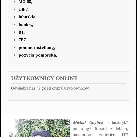
MG 08,
14P7,
lubuskie,
bunkry,
B1,
7P7,
pommernstellung,
pozycja pomorska,
UŻYTKOWNICY ONLINE
Odwiedza nas 47 gości oraz 0 użytkowników.
Michał Gnybek -
historyk?
politolog? filozof z lekkim,
amatorskim zacięciem IT?