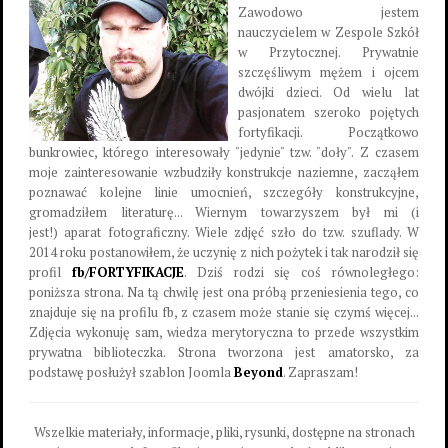
Zawodowo jestem
nauczycielem w Zespole Szkół
w Przytocznej. Prywatnie
szczęśliwym mężem i ojcem
dwójki dzieci. Od wielu lat
pasjonatem szeroko pojętych
fortyfikacji. Początkowo
bunkrowiec, którego interesowały "jedynie" tzw. "doły". Z czasem
moje zainteresowanie wzbudziły konstrukcje naziemne, zacząłem
poznawać kolejne linie umocnień, szczegóły konstrukcyjne,
gromadziłem literaturę... Wiernym towarzyszem był mi (i
jest!) aparat fotograficzny. Wiele zdjęć szło do tzw. szuflady. W
2014 roku postanowiłem, że uczynię z nich pożytek i tak narodził się
profil
fb/FORTYFIKACJE
. Dziś rodzi się coś równoległego:
poniższa strona. Na tą chwilę jest ona próbą przeniesienia tego, co
znajduje się na profilu fb, z czasem może stanie się czymś więcej...
Zdjęcia wykonuję sam, wiedza merytoryczna to przede wszystkim
prywatna biblioteczka. Strona tworzona jest amatorsko, za
podstawę posłużył szablon Joomla
Beyond
. Zapraszam!
Wszelkie materiały, informacje, pliki, rysunki, dostępne na stronach