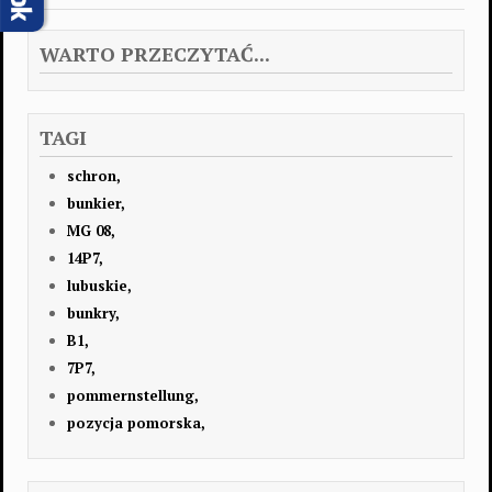
WARTO PRZECZYTAĆ...
TAGI
schron,
bunkier,
MG 08,
14P7,
lubuskie,
bunkry,
B1,
7P7,
pommernstellung,
pozycja pomorska,