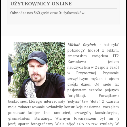
UŻYTKOWNICY ONLINE
Odwiedza nas 860 gości oraz 0 użytkowników.
Michał Gnybek -
historyk?
politolog? filozof z lekkim,
amatorskim zacięciem IT?
Zawodowo jestem
nauczycielem w Zespole Szkół
w Przytocznej. Prywatnie
szczęśliwym mężem i ojcem
dwójki dzieci. Od wielu lat
pasjonatem szeroko pojętych
fortyfikacji. Początkowo
bunkrowiec, którego interesowały "jedynie" tzw. "doły". Z czasem
moje zainteresowanie wzbudziły konstrukcje naziemne, zacząłem
poznawać kolejne linie umocnień, szczegóły konstrukcyjne,
gromadziłem literaturę... Wiernym towarzyszem był mi (i
jest!) aparat fotograficzny. Wiele zdjęć szło do tzw. szuflady. W