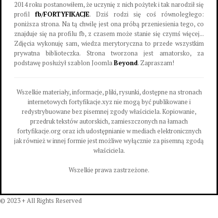
2014 roku postanowiłem, że uczynię z nich pożytek i tak narodził się
profil
fb/FORTYFIKACJE
. Dziś rodzi się coś równoległego:
poniższa strona. Na tą chwilę jest ona próbą przeniesienia tego, co
znajduje się na profilu fb, z czasem może stanie się czymś więcej...
Zdjęcia wykonuję sam, wiedza merytoryczna to przede wszystkim
prywatna biblioteczka. Strona tworzona jest amatorsko, za
podstawę posłużył szablon Joomla
Beyond
. Zapraszam!
Wszelkie materiały, informacje, pliki, rysunki, dostępne na stronach
internetowych fortyfikacje.xyz nie mogą być publikowane i
redystrybuowane bez pisemnej zgody właściciela. Kopiowanie,
przedruk tekstów autorskich, zamieszczonych na łamach
fortyfikacje.org oraz ich udostępnianie w mediach elektronicznych
jak również w innej formie jest możliwe wyłącznie za pisemną zgodą
właściciela.
Wszelkie prawa zastrzeżone.
© 2023 + All Rights Reserved