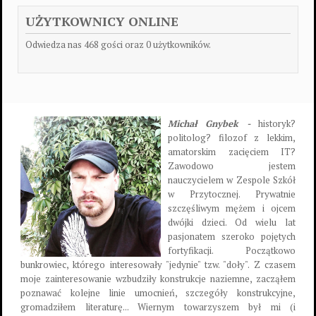
UŻYTKOWNICY ONLINE
Odwiedza nas 468 gości oraz 0 użytkowników.
Michał Gnybek -
historyk?
politolog? filozof z lekkim,
amatorskim zacięciem IT?
Zawodowo jestem
nauczycielem w Zespole Szkół
w Przytocznej. Prywatnie
szczęśliwym mężem i ojcem
dwójki dzieci. Od wielu lat
pasjonatem szeroko pojętych
fortyfikacji. Początkowo
bunkrowiec, którego interesowały "jedynie" tzw. "doły". Z czasem
moje zainteresowanie wzbudziły konstrukcje naziemne, zacząłem
poznawać kolejne linie umocnień, szczegóły konstrukcyjne,
gromadziłem literaturę... Wiernym towarzyszem był mi (i