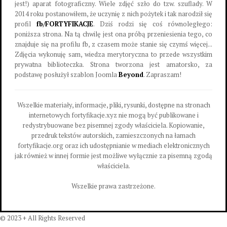
jest!) aparat fotograficzny. Wiele zdjęć szło do tzw. szuflady. W
2014 roku postanowiłem, że uczynię z nich pożytek i tak narodził się
profil
fb/FORTYFIKACJE
. Dziś rodzi się coś równoległego:
poniższa strona. Na tą chwilę jest ona próbą przeniesienia tego, co
znajduje się na profilu fb, z czasem może stanie się czymś więcej...
Zdjęcia wykonuję sam, wiedza merytoryczna to przede wszystkim
prywatna biblioteczka. Strona tworzona jest amatorsko, za
podstawę posłużył szablon Joomla
Beyond
. Zapraszam!
Wszelkie materiały, informacje, pliki, rysunki, dostępne na stronach
internetowych fortyfikacje.xyz nie mogą być publikowane i
redystrybuowane bez pisemnej zgody właściciela. Kopiowanie,
przedruk tekstów autorskich, zamieszczonych na łamach
fortyfikacje.org oraz ich udostępnianie w mediach elektronicznych
jak również w innej formie jest możliwe wyłącznie za pisemną zgodą
właściciela.
Wszelkie prawa zastrzeżone.
© 2023 + All Rights Reserved