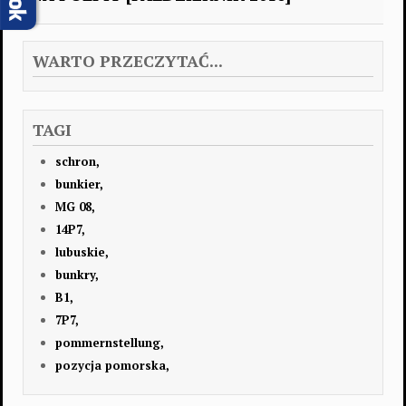
WARTO PRZECZYTAĆ...
TAGI
schron,
bunkier,
MG 08,
14P7,
lubuskie,
bunkry,
B1,
7P7,
pommernstellung,
pozycja pomorska,