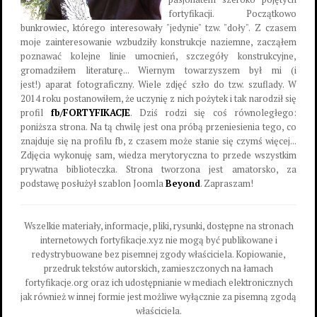
fortyfikacji. Początkowo
bunkrowiec, którego interesowały "jedynie" tzw. "doły". Z czasem
moje zainteresowanie wzbudziły konstrukcje naziemne, zacząłem
poznawać kolejne linie umocnień, szczegóły konstrukcyjne,
gromadziłem literaturę... Wiernym towarzyszem był mi (i
jest!) aparat fotograficzny. Wiele zdjęć szło do tzw. szuflady. W
2014 roku postanowiłem, że uczynię z nich pożytek i tak narodził się
profil
fb/FORTYFIKACJE
. Dziś rodzi się coś równoległego:
poniższa strona. Na tą chwilę jest ona próbą przeniesienia tego, co
znajduje się na profilu fb, z czasem może stanie się czymś więcej...
Zdjęcia wykonuję sam, wiedza merytoryczna to przede wszystkim
prywatna biblioteczka. Strona tworzona jest amatorsko, za
podstawę posłużył szablon Joomla
Beyond
. Zapraszam!
Wszelkie materiały, informacje, pliki, rysunki, dostępne na stronach
internetowych fortyfikacje.xyz nie mogą być publikowane i
redystrybuowane bez pisemnej zgody właściciela. Kopiowanie,
przedruk tekstów autorskich, zamieszczonych na łamach
fortyfikacje.org oraz ich udostępnianie w mediach elektronicznych
jak również w innej formie jest możliwe wyłącznie za pisemną zgodą
właściciela.