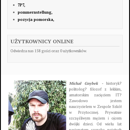
7P7,
pommernstellung,
pozycja pomorska,
UŻYTKOWNICY ONLINE
Odwiedza nas 158 gości oraz 0 użytkowników.
Michał Gnybek -
historyk?
politolog? filozof z lekkim,
amatorskim zacięciem IT?
Zawodowo jestem
nauczycielem w Zespole Szkół
w Przytocznej. Prywatnie
szczęśliwym mężem i ojcem
dwójki dzieci. Od wielu lat
pasjonatem szeroko pojętych