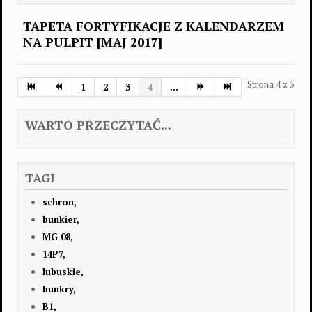
TAPETA FORTYFIKACJE Z KALENDARZEM
NA PULPIT [MAJ 2017]
Strona 4 z 5
1
2
3
4
...
WARTO PRZECZYTAĆ...
TAGI
schron,
bunkier,
MG 08,
14P7,
lubuskie,
bunkry,
B1,