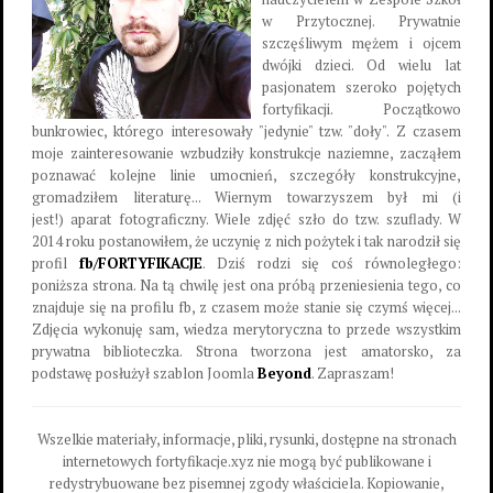
w Przytocznej. Prywatnie
szczęśliwym mężem i ojcem
dwójki dzieci. Od wielu lat
pasjonatem szeroko pojętych
fortyfikacji. Początkowo
bunkrowiec, którego interesowały "jedynie" tzw. "doły". Z czasem
moje zainteresowanie wzbudziły konstrukcje naziemne, zacząłem
poznawać kolejne linie umocnień, szczegóły konstrukcyjne,
gromadziłem literaturę... Wiernym towarzyszem był mi (i
jest!) aparat fotograficzny. Wiele zdjęć szło do tzw. szuflady. W
2014 roku postanowiłem, że uczynię z nich pożytek i tak narodził się
profil
fb/FORTYFIKACJE
. Dziś rodzi się coś równoległego:
poniższa strona. Na tą chwilę jest ona próbą przeniesienia tego, co
znajduje się na profilu fb, z czasem może stanie się czymś więcej...
Zdjęcia wykonuję sam, wiedza merytoryczna to przede wszystkim
prywatna biblioteczka. Strona tworzona jest amatorsko, za
podstawę posłużył szablon Joomla
Beyond
. Zapraszam!
Wszelkie materiały, informacje, pliki, rysunki, dostępne na stronach
internetowych fortyfikacje.xyz nie mogą być publikowane i
redystrybuowane bez pisemnej zgody właściciela. Kopiowanie,