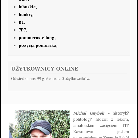
lubuskie,
bunkry,
B1,
7P7,
pommernstellung,
pozycja pomorska,
UŻYTKOWNICY ONLINE
Odwiedza nas 99 gości oraz 0 użytkowników.
Michał Gnybek -
historyk?
politolog? filozof z lekkim,
amatorskim zacięciem IT?
Zawodowo jestem
nauczycielem w Zespole Szkół