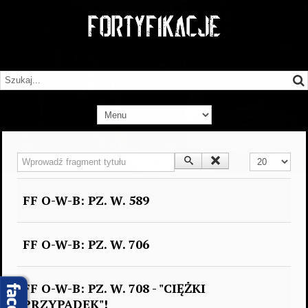
Wprowadź fragment tytułu
Pokaż #
FF O-W-B: PZ. W. 589
FF O-W-B: PZ. W. 706
FF O-W-B: PZ. W. 708 - "CIĘŻKI
PRZYPADEK"!