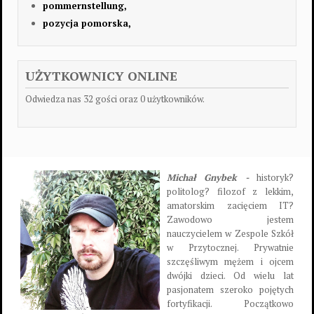
pommernstellung,
pozycja pomorska,
UŻYTKOWNICY ONLINE
Odwiedza nas 32 gości oraz 0 użytkowników.
Michał Gnybek -
historyk?
politolog? filozof z lekkim,
amatorskim zacięciem IT?
Zawodowo jestem
nauczycielem w Zespole Szkół
w Przytocznej. Prywatnie
szczęśliwym mężem i ojcem
dwójki dzieci. Od wielu lat
pasjonatem szeroko pojętych
fortyfikacji. Początkowo