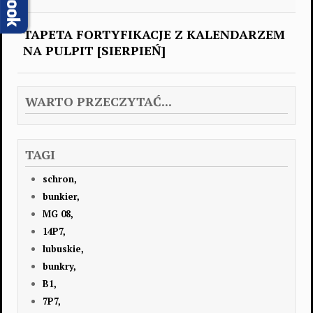
TAPETA FORTYFIKACJE Z KALENDARZEM
NA PULPIT [SIERPIEŃ]
WARTO PRZECZYTAĆ...
TAGI
schron,
bunkier,
MG 08,
14P7,
lubuskie,
bunkry,
B1,
7P7,