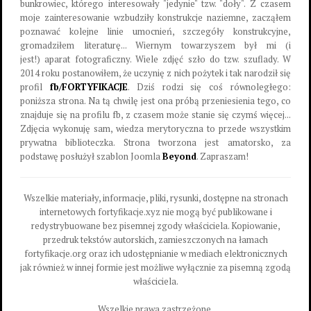
bunkrowiec, którego interesowały "jedynie" tzw. "doły". Z czasem
moje zainteresowanie wzbudziły konstrukcje naziemne, zacząłem
poznawać kolejne linie umocnień, szczegóły konstrukcyjne,
gromadziłem literaturę... Wiernym towarzyszem był mi (i
jest!) aparat fotograficzny. Wiele zdjęć szło do tzw. szuflady. W
2014 roku postanowiłem, że uczynię z nich pożytek i tak narodził się
profil
fb/FORTYFIKACJE
. Dziś rodzi się coś równoległego:
poniższa strona. Na tą chwilę jest ona próbą przeniesienia tego, co
znajduje się na profilu fb, z czasem może stanie się czymś więcej...
Zdjęcia wykonuję sam, wiedza merytoryczna to przede wszystkim
prywatna biblioteczka. Strona tworzona jest amatorsko, za
podstawę posłużył szablon Joomla
Beyond
. Zapraszam!
Wszelkie materiały, informacje, pliki, rysunki, dostępne na stronach
internetowych fortyfikacje.xyz nie mogą być publikowane i
redystrybuowane bez pisemnej zgody właściciela. Kopiowanie,
przedruk tekstów autorskich, zamieszczonych na łamach
fortyfikacje.org oraz ich udostępnianie w mediach elektronicznych
jak również w innej formie jest możliwe wyłącznie za pisemną zgodą
właściciela.
Wszelkie prawa zastrzeżone.