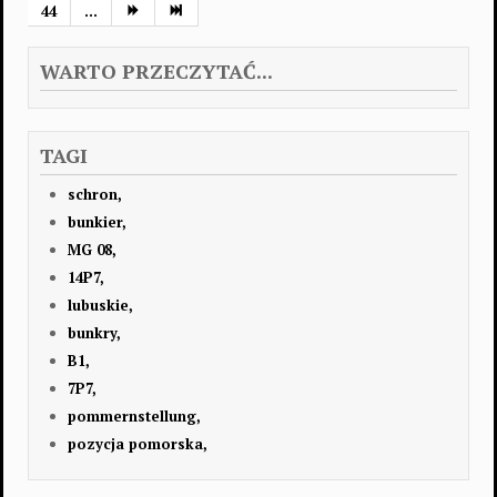
44
...
WARTO PRZECZYTAĆ...
TAGI
schron,
bunkier,
MG 08,
14P7,
lubuskie,
bunkry,
B1,
7P7,
pommernstellung,
pozycja pomorska,