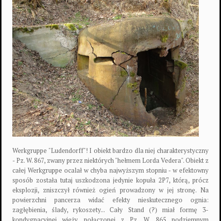
Werkgruppe "Ludendorff"! I obiekt bardzo dla niej charakterystyczny
- Pz. W. 867, zwany przez niektórych "hełmem Lorda Vedera". Obiekt z
całej Werkgruppe ocalał w chyba najwyższym stopniu - w efektowny
sposób została tutaj uszkodzona jedynie kopuła 2P7, którą, prócz
eksplozji, zniszczył również ogień prowadzony w jej stronę. Na
powierzchni pancerza widać efekty nieskutecznego ognia:
zagłębienia, ślady, rykoszety... Cały Stand (?) miał formę 3-
kondygnacyjnej wieży połączonej z Pz. W. 865 podziemnym