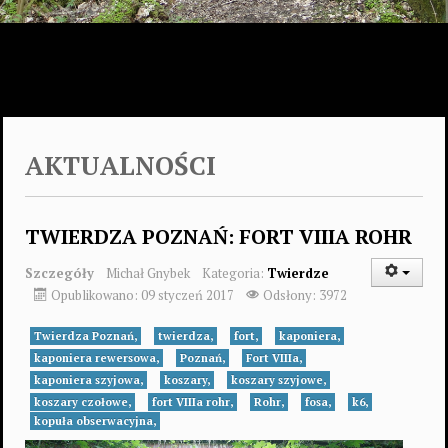
AKTUALNOŚCI
TWIERDZA POZNAŃ: FORT VIIIA ROHR
Szczegóły
Michał Gnybek
Kategoria:
Twierdze
Opublikowano: 09 styczeń 2017
Odsłony: 3972
Twierdza Poznań,
twierdza,
fort,
kaponiera,
kaponiera rewersowa,
Poznań,
Fort VIIIa,
kaponiera szyjowa,
koszary,
koszary szyjowe,
koszary czołowe,
fort VIIIa rohr,
Rohr,
fosa,
k6,
kopuła obserwacyjna,