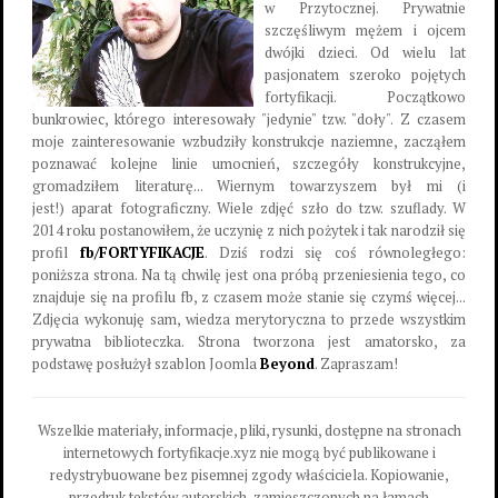
w Przytocznej. Prywatnie
szczęśliwym mężem i ojcem
dwójki dzieci. Od wielu lat
pasjonatem szeroko pojętych
fortyfikacji. Początkowo
bunkrowiec, którego interesowały "jedynie" tzw. "doły". Z czasem
moje zainteresowanie wzbudziły konstrukcje naziemne, zacząłem
poznawać kolejne linie umocnień, szczegóły konstrukcyjne,
gromadziłem literaturę... Wiernym towarzyszem był mi (i
jest!) aparat fotograficzny. Wiele zdjęć szło do tzw. szuflady. W
2014 roku postanowiłem, że uczynię z nich pożytek i tak narodził się
profil
fb/FORTYFIKACJE
. Dziś rodzi się coś równoległego:
poniższa strona. Na tą chwilę jest ona próbą przeniesienia tego, co
znajduje się na profilu fb, z czasem może stanie się czymś więcej...
Zdjęcia wykonuję sam, wiedza merytoryczna to przede wszystkim
prywatna biblioteczka. Strona tworzona jest amatorsko, za
podstawę posłużył szablon Joomla
Beyond
. Zapraszam!
Wszelkie materiały, informacje, pliki, rysunki, dostępne na stronach
internetowych fortyfikacje.xyz nie mogą być publikowane i
redystrybuowane bez pisemnej zgody właściciela. Kopiowanie,
przedruk tekstów autorskich, zamieszczonych na łamach