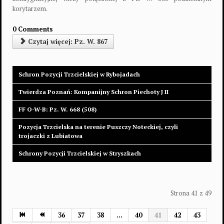
korytarzem.
0 Comments
Czytaj więcej: Pz. W. 867
Schron Pozycji Trzcielskiej w Rybojadach
Twierdza Poznań: Kompanijny Schron Piechoty J II
FF O-W-B: Pz. W. 668 (508)
Pozycja Trzcielska na terenie Puszczy Noteckiej, czyli
trojaczki z Lubiatowa
Schrony Pozycji Trzcielskiej w Stryszkach
Strona 41 z 49
36
37
38
...
40
41
42
43