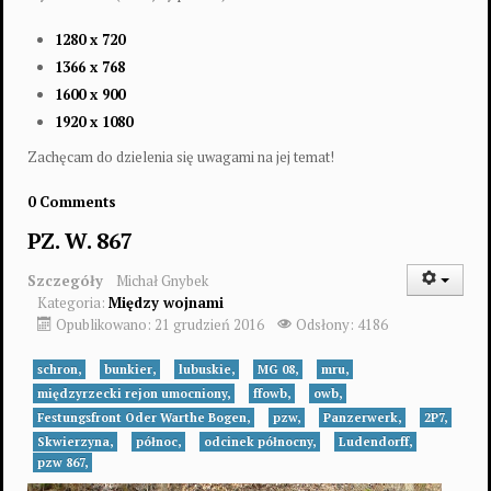
1280 x 720
1366 x 768
1600 x 900
1920 x 1080
Zachęcam do dzielenia się uwagami na jej temat!
0 Comments
PZ. W. 867
Szczegóły
Michał Gnybek
Kategoria:
Między wojnami
Opublikowano: 21 grudzień 2016
Odsłony: 4186
schron,
bunkier,
lubuskie,
MG 08,
mru,
międzyrzecki rejon umocniony,
ffowb,
owb,
Festungsfront Oder Warthe Bogen,
pzw,
Panzerwerk,
2P7,
Skwierzyna,
północ,
odcinek północny,
Ludendorff,
pzw 867,