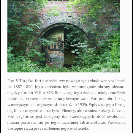
Fort VIIIa jako fort pośredni tzw. nowego typu zbudowano w latach
ok. 1887–1890. Jego zadaniem było wspomaganie obrony obszaru
między fortem VIII a XIX. Realizację tego zadania miały umożliwić
lekkie działa rozmieszczone na głównym wale. Fort przeobrażał się
w mniejszym lub większym stopniu aż do 1939r. Wpływ na jego formę
mięli - co oczywiste - nie tylko Niemcy, ale również Polacy. Obecnie
Fort częściowo jest dostępny dla zwiedzających: dość swobodnie
można poruszać się po jego naziemnej infrastrukturze. Podziemia
0
dostępne są za przyzwoleniem jego właściciela.