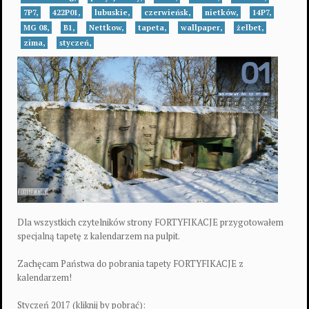
7P7,
422P01,
lubuskie,
czerwieńsk,
nietków,
14P7,
MG 08,
B1,
Nettkow,
tapeta,
wallpaper,
żelbet,
zima,
styczeń,
Dla wszystkich czytelników strony FORTYFIKACJE przygotowałem
specjalną tapetę z kalendarzem na pulpit.
Zachęcam Państwa do pobrania tapety FORTYFIKACJE z
kalendarzem!
Styczeń 2017 (kliknij by pobrać):