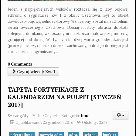
Jeden z najpiękniejszych widoków roztacza się z izby bojowej
schronu o sygnaturze Zw. 1 z okolic Czechowa. Był to obiekt
dowódczo-bojowy, jednosektorowy. Wzniesiony został na zachodnim
skraju ówczesnego Czechowa. Dzisiaj niestety obrasta dookoła
kolejnymi domkami, wznoszonymi na zboczu malowniczej moreny,
górującej nad doliną Warty. Tym bardziej warto go odwiedzić: jest
(prócz pancerzy) bardzo dobrze zachowany, a dostęp do niego jest
coraz bardziej ograniczony...
0 Comments
Czytaj więcej: Zw. 1
TAPETA FORTYFIKACJE Z
KALENDARZEM NA PULPIT [STYCZEŃ
2017]
Szczegóły
Michał Gnybek
Kategoria:
Inne
Opublikowano: 25 grudzień 2016
Odsłony: 2538
oderstellung,
pozycja odry,
odra,
schron,
bunkier,