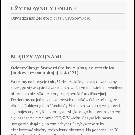
UŻYTKOWNICY ONLINE
Odwiedza nas 244 gości oraz 0 użytkowników.
MIĘDZY WOJNAMI
Oderstellung: Stanowisko km z płytą ze strzelnicą
[budowa czasu pokoju] L. 4 (131)
Wracamy na Pozycję Odry! Odcinek, który dzisiaj odwiedzimy
rozciąga się w sąsiedztwie miejscowości znanej wielu miłośnikom
historii i to nie tylko tej dotyczącej sztuki fortyfikacyjnej.
Docieramy na jeden z najstarszych odcinków Oderstellung, w
okolice Lubiąża (niem. "Leubus"). W miejscowości tej znajdował
się majestatyczny klasztor cysterski, którego budowa rozpoczęła
się jeszcze na przełomie XIII/XIV wieku. Oczywiście nasza
uwaga nie skupi się na tym zabytku. Przybywamy tu by
eksplorować obiekty architektury obronnej. Na początku lat 30.