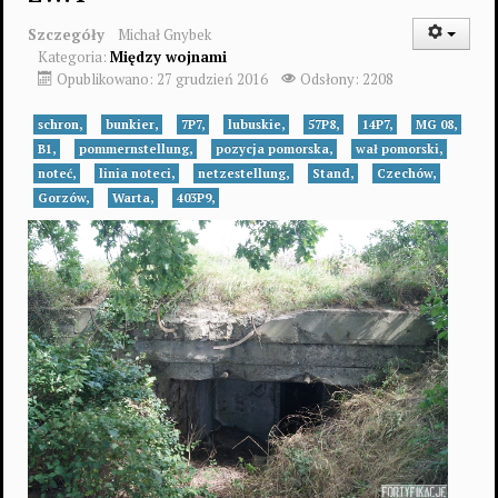
Szczegóły
Michał Gnybek
Kategoria:
Między wojnami
Opublikowano: 27 grudzień 2016
Odsłony: 2208
schron,
bunkier,
7P7,
lubuskie,
57P8,
14P7,
MG 08,
B1,
pommernstellung,
pozycja pomorska,
wał pomorski,
noteć,
linia noteci,
netzestellung,
Stand,
Czechów,
Gorzów,
Warta,
403P9,