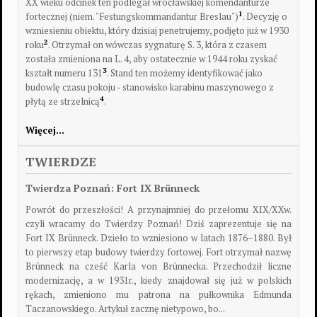
XX wieku odcinek ten podlegał wrocławskiej komendanturze
1
fortecznej (niem. "Festungskommandantur Breslau")
. Decyzję o
wzniesieniu obiektu, który dzisiaj penetrujemy, podjęto już w 1930
2
roku
. Otrzymał on wówczas sygnaturę S. 3, która z czasem
została zmieniona na L. 4, aby ostatecznie w 1944 roku zyskać
3
kształt numeru 131
. Stand ten możemy identyfikować jako
budowlę czasu pokoju - stanowisko karabinu maszynowego z
4
płytą ze strzelnicą
.
Więcej…
TWIERDZE
Twierdza Poznań: Fort IX Brünneck
Powrót do przeszłości!
A przynajmniej do przełomu XIX/XXw.
czyli wracamy do Twierdzy Poznań! Dziś zaprezentuje się na
Fort IX Brünneck. Dzieło to wzniesiono w latach 1876–1880. Był
to pierwszy etap budowy twierdzy fortowej. Fort otrzymał nazwę
Brünneck na cześć Karla von Brünnecka. Przechodził liczne
modernizację, a w 1931r., kiedy znajdował się już w polskich
rękach, zmieniono mu patrona na pułkownika Edmunda
Taczanowskiego. Artykuł zacznę nietypowo, bo...