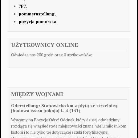
7P7,
pommernstellung,
pozycja pomorska,
UŻYTKOWNICY ONLINE
Odwiedza nas 200 gości oraz 0 użytkowników.
MIĘDZY WOJNAMI
Oderstellung: Stanowisko km z płytą ze strzelnicą
[budowa czasu pokoju] L. 4 (131)
Wracamy na Pozycję Odry! Odcinek, który dzisiaj odwiedzimy
rozciąga się w sąsiedztwie miejscowości znanej wielu miłośnikom
historii i to nie tylko tej dotyczącej sztuki fortyfikacyjnej.