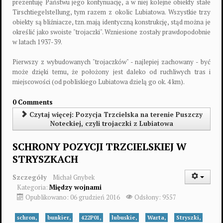
prezentuję Państwu jego kontynuację, a w niej kolejne obiekty stałe
Tirschtiegelstellung, tym razem z okolic Lubiatowa. Wszystkie trzy
obiekty są bliźniacze, tzn. mają identyczną konstrukcję, stąd można je
określić jako swoiste "trojaczki". Wzniesione zostały prawdopodobnie
w latach 1937-39.
Pierwszy z wybudowanych "trojaczków" - najlepiej zachowany - być
może dzięki temu, że położony jest daleko od ruchliwych tras i
miejscowości (od pobliskiego Lubiatowa dzielą go ok. 4 km).
0 Comments
Czytaj więcej: Pozycja Trzcielska na terenie Puszczy
Noteckiej, czyli trojaczki z Lubiatowa
SCHRONY POZYCJI TRZCIELSKIEJ W
STRYSZKACH
Szczegóły
Michał Gnybek
Kategoria:
Między wojnami
Opublikowano: 06 grudzień 2016
Odsłony: 9557
schron,
bunkier,
422P01,
lubuskie,
Warta,
Stryszki,