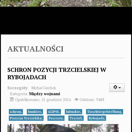
AKTUALNOŚCI
SCHRON POZYCJI TRZCIELSKIEJ W
RYBOJADACH
Szczegóły
Michał Gnybek
Kategoria:
Między wojnami
Opublikowano: 21 grudzień 2016
Odsłony: 9488
schron,
bunkier,
422P01,
lubuskie,
Tirschtiegelstellung,
Pozycja Trzcielska,
Pszczew,
Trzciel,
Rybojady,