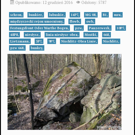
Opublikowano: 12 grudzień 2016
Odsłony: 5787
schron,
bunkier,
lubuskie,
14P7,
MG 08,
B1,
mru,
międzyrzecki rejon umocniony,
ffowb,
owb,
Festungsfront Oder Warthe Bogen,
pzw,
Panzerwerk,
10P7,
48P8,
niesłysz,
linia niesłysz-obra,
Mostki,
668,
Lietzmann,
3P7,
9P7,
Nischlitz-Obra Linie,
Nischlitz,
pzw 668,
bunkry,