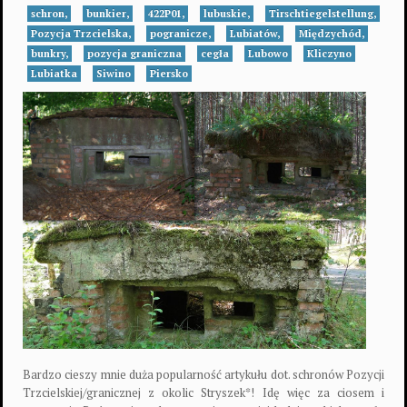
schron,
bunkier,
422P01,
lubuskie,
Tirschtiegelstellung,
Pozycja Trzcielska,
pogranicze,
Lubiatów,
Międzychód,
bunkry,
pozycja graniczna
cegła
Lubowo
Kliczyno
Lubiatka
Siwino
Piersko
Bardzo cieszy mnie duża popularność artykułu dot. schronów Pozycji
Trzcielskiej/granicznej z okolic Stryszek*! Idę więc za ciosem i