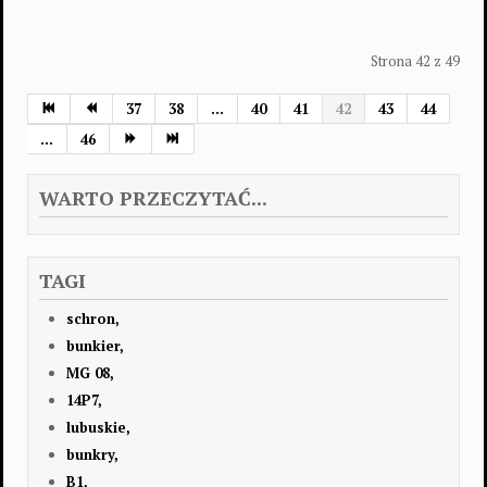
Strona 42 z 49
37
38
...
40
41
42
43
44
...
46
WARTO PRZECZYTAĆ...
TAGI
schron,
bunkier,
MG 08,
14P7,
lubuskie,
bunkry,
B1,