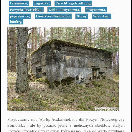
tajemnica,
zagadka,
Tirschtiegelstellung,
Pozycja Trzcielska,
Gmina Przytoczna,
Przytoczna,
pogranicze,
Landkreis Birnbaum,
Goraj,
Wierzbno,
bunkry,
Przybywamy nad Wartę. Aczkolwiek nie dla Pozycji Noteckiej, czy
Pomorskiej, ale by poznać jedne z nielicznych obiektów stałych
Pozycji Trzcielskiej/granicznej, która na południe od Warty przybiera