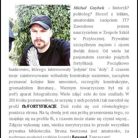
Michał Gnybek -
historyk?
politolog? filozof z lekkim,
amatorskim zacięciem IT?
Zawodowo jestem
nauczycielem w Zespole Szkół
w Przytocznej. Prywatnie
szczęśliwym mężem i ojcem
dwójki dzieci. Od wielu lat
pasjonatem szeroko pojętych
fortyfikacji. Początkowo
bunkrowiec, którego interesowały "jedynie" tzw. "doły". Z czasem
moje zainteresowanie wzbudziły konstrukcje naziemne, zacząłem
poznawać kolejne linie umocnień, szczegóły konstrukcyjne,
gromadziłem literaturę... Wiernym towarzyszem był mi (i
jest!) aparat fotograficzny. Wiele zdjęć szło do tzw. szuflady. W
2014 roku postanowiłem, że uczynię z nich pożytek i tak narodził się
profil
fb/FORTYFIKACJE
. Dziś rodzi się coś równoległego:
poniższa strona. Na tą chwilę jest ona próbą przeniesienia tego, co
znajduje się na profilu fb, z czasem może stanie się czymś więcej...
Zdjęcia wykonuję sam, wiedza merytoryczna to przede wszystkim
prywatna biblioteczka. Strona tworzona jest amatorsko, za
podstawę posłużył szablon Joomla
Beyond
. Zapraszam!