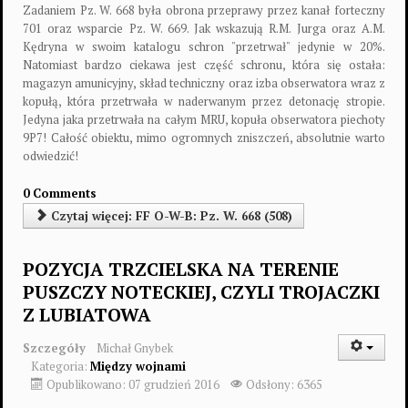
Zadaniem Pz. W. 668 była obrona przeprawy przez kanał forteczny
701 oraz wsparcie Pz. W. 669. Jak wskazują R.M. Jurga oraz A.M.
Kędryna w swoim katalogu schron "przetrwał" jedynie w 20%.
Natomiast bardzo ciekawa jest część schronu, która się ostała:
magazyn amunicyjny, skład techniczny oraz izba obserwatora wraz z
kopułą, która przetrwała w naderwanym przez detonację stropie.
Jedyna jaka przetrwała na całym MRU, kopuła obserwatora piechoty
9P7! Całość obiektu, mimo ogromnych zniszczeń, absolutnie warto
odwiedzić!
0 Comments
Czytaj więcej: FF O-W-B: Pz. W. 668 (508)
POZYCJA TRZCIELSKA NA TERENIE
PUSZCZY NOTECKIEJ, CZYLI TROJACZKI
Z LUBIATOWA
Szczegóły
Michał Gnybek
Kategoria:
Między wojnami
Opublikowano: 07 grudzień 2016
Odsłony: 6365