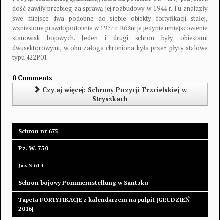
dość zawiły przebieg za sprawą jej rozbudowy w 1944 r. Tu znalazły
swe miejsce dwa podobne do siebie obiekty fortyfikacji stałej,
wzniesione prawdopodobnie w 1937 r. Różni je jedynie umiejscowienie
stanowisk bojowych. Jeden i drugi schron były obiektami
dwusektorowymi, w obu załoga chroniona była przez płyty stalowe
typu 422P01.
0 Comments
Czytaj więcej: Schrony Pozycji Trzcielskiej w
Stryszkach
Schron nr 675
Pz. W. 750
Jaz S 614
Schron bojowy Pommernstellung w Santoku
Tapeta FORTYFIKACJE z kalendarzem na pulpit [GRUDZIEŃ
2016]