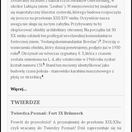
Docieramy na jeden z najstarszych odcinków Oderstellung, w
okolice Lubiąża (niem. "Leubus"). W miejscowości tej znajdował
się majestatyczny klasztor cysterski, którego budowa rozpoczęła
się jeszcze na przełomie XIII/XIV wieku. Oczywiście nasza
uwaga nie skupi się na tym zabytku. Przybywamy tu by
eksplorować obiekty architektury obronnej. Na początku lat 30.
XX wieku odcinek ten podlegał wrocławskiej komendanturze
1
fortecznej (niem. "Festungskommandantur Breslau")
. Decyzję o
wzniesieniu obiektu, który dzisiaj penetrujemy, podjęto już w 1930
2
roku
. Otrzymał on wówczas sygnaturę S. 3, która z czasem
została zmieniona na L. 4, aby ostatecznie w 1944 roku zyskać
3
kształt numeru 131
. Stand ten możemy identyfikować jako
budowlę czasu pokoju - stanowisko karabinu maszynowego z
4
płytą ze strzelnicą
.
Więcej…
TWIERDZE
Twierdza Poznań: Fort IX Brünneck
Powrót do przeszłości!
A przynajmniej do przełomu XIX/XXw.
czyli wracamy do Twierdzy Poznań! Dziś zaprezentuje się na