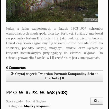
Jeden z kilku wzniesionych w latach 1903-1907 schronów
wzmacniających międzypola twierdzy fortowej. Poniższy znajdował
się pomiędzy fortem II a fortem IIa. Jako budulca użyto tu betonu.
Obiekt częściowo zagłębiony był w ziemi. Schron posiadał 6 izb dla
żołnierzy, ponadto latrynę, magazyn, studnię oraz łączący je
korytarz komunikacyjny przylegający do elewacji szyjowej. Do
schronu prowadziło 8 wejść - w J II część z nich jest zamurowanych.
0 Comments
Czytaj więcej: Twierdza Poznań: Kompanijny Schron
Piechoty J II
FF O-W-B: PZ. W. 668 (508)
Szczegóły
Michał Gnybek
Kategoria:
Między wojnami