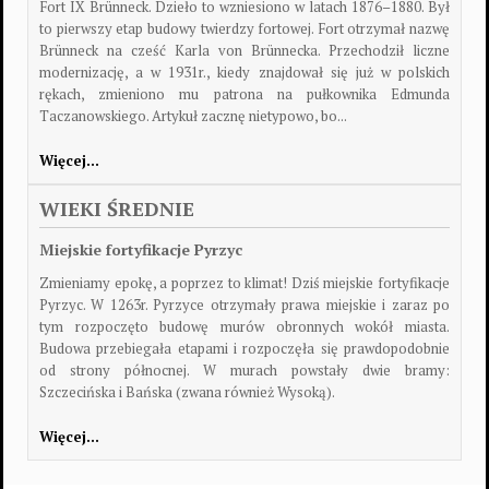
Fort IX Brünneck. Dzieło to wzniesiono w latach 1876–1880. Był
to pierwszy etap budowy twierdzy fortowej. Fort otrzymał nazwę
Brünneck na cześć Karla von Brünnecka. Przechodził liczne
modernizację, a w 1931r., kiedy znajdował się już w polskich
rękach, zmieniono mu patrona na pułkownika Edmunda
Taczanowskiego. Artykuł zacznę nietypowo, bo...
Więcej…
WIEKI ŚREDNIE
Miejskie fortyfikacje Pyrzyc
Zmieniamy epokę, a poprzez to klimat! Dziś miejskie fortyfikacje
Pyrzyc. W 1263r. Pyrzyce otrzymały prawa miejskie i zaraz po
tym rozpoczęto budowę murów obronnych wokół miasta.
Budowa przebiegała etapami i rozpoczęła się prawdopodobnie
od strony północnej. W murach powstały dwie bramy:
Szczecińska i Bańska (zwana również Wysoką).
Więcej…