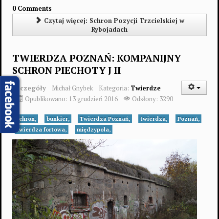
Między wojnami
1
0 Comments
Umocnienia wzniesione od początku XX wieku do końca II wojny światowej...
2
Czytaj więcej: Schron Pozycji Trzcielskiej w
3
Rybojadach
4
5
TWIERDZA POZNAŃ: KOMPANIJNY
SCHRON PIECHOTY J II
Szczegóły
Michał Gnybek
Kategoria:
Twierdze
Opublikowano: 13 grudzień 2016
Odsłony: 3290
schron,
bunkier,
Twierdza Poznań,
twierdza,
Poznań,
twierdza fortowa,
międzypola,