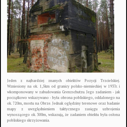
Jeden z najbardziej znanych obiektów Pozycji Trzcielskiej.
Wzniesiony na ok. 1,5km od granicy polsko-niemieckiej w 1937r. i
wkomponowany w zabudowania Grenzschutzu. Jego zadaniem - jak
początkowo wskazywano - była obrona pobliskiego, oddalonego na
ok. 720m, mostu na Obrze. Jednak oględziny terenowe oraz badanie
mapy z uwzględnieniem taktycznego zasięgu uzbrojenia
wynoszącego ok. 300m, wskazują, że zadaniem obiektu była osłona
pobliskiego skrzyżowania.
0