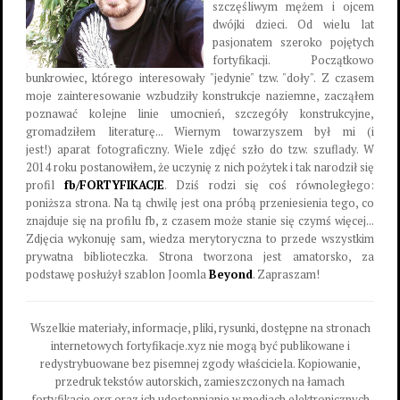
szczęśliwym mężem i ojcem
dwójki dzieci. Od wielu lat
pasjonatem szeroko pojętych
fortyfikacji. Początkowo
bunkrowiec, którego interesowały "jedynie" tzw. "doły". Z czasem
moje zainteresowanie wzbudziły konstrukcje naziemne, zacząłem
poznawać kolejne linie umocnień, szczegóły konstrukcyjne,
gromadziłem literaturę... Wiernym towarzyszem był mi (i
jest!) aparat fotograficzny. Wiele zdjęć szło do tzw. szuflady. W
2014 roku postanowiłem, że uczynię z nich pożytek i tak narodził się
profil
fb/FORTYFIKACJE
. Dziś rodzi się coś równoległego:
poniższa strona. Na tą chwilę jest ona próbą przeniesienia tego, co
znajduje się na profilu fb, z czasem może stanie się czymś więcej...
Zdjęcia wykonuję sam, wiedza merytoryczna to przede wszystkim
prywatna biblioteczka. Strona tworzona jest amatorsko, za
podstawę posłużył szablon Joomla
Beyond
. Zapraszam!
Wszelkie materiały, informacje, pliki, rysunki, dostępne na stronach
internetowych fortyfikacje.xyz nie mogą być publikowane i
redystrybuowane bez pisemnej zgody właściciela. Kopiowanie,
przedruk tekstów autorskich, zamieszczonych na łamach
fortyfikacje.org oraz ich udostępnianie w mediach elektronicznych