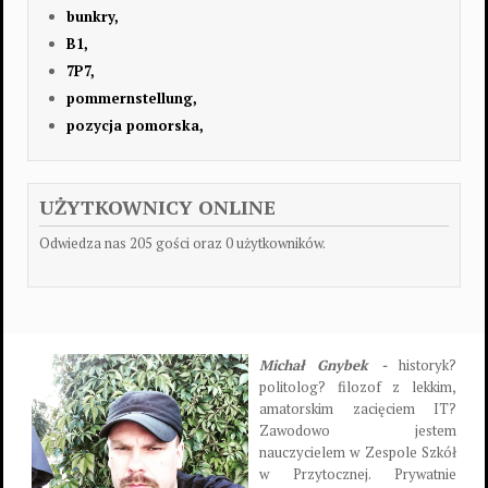
bunkry,
B1,
7P7,
pommernstellung,
pozycja pomorska,
UŻYTKOWNICY ONLINE
Odwiedza nas 205 gości oraz 0 użytkowników.
Michał Gnybek -
historyk?
politolog? filozof z lekkim,
amatorskim zacięciem IT?
Zawodowo jestem
nauczycielem w Zespole Szkół
w Przytocznej. Prywatnie