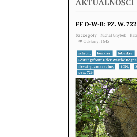
AKTUALNOŚCI
FF O-W-B: PZ. W. 722 
Szczegóły
Michał Gnybek
Kat
Odsłony: 1645
schron,
bunkier,
lubuskie,
Festungsfront Oder Warthe Bogen
drzwi gazoszczelne,
1939,
2
pzw. 726