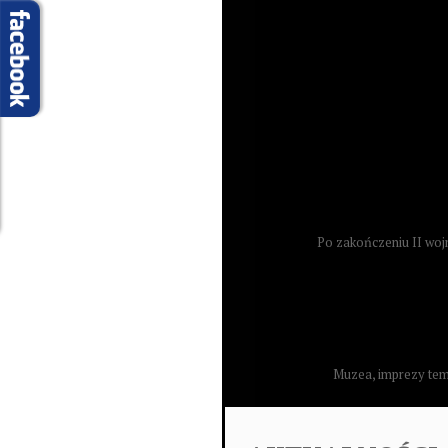
Po zakończeniu II wojny
Muzea, imprezy temat