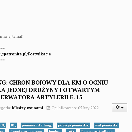
 na jej temat!
===
://patronite.pl/Fortyfikacje
===
G: CHRON BOJOWY DLA KM O OGNIU
LA JEDNEJ DRUŻYNY I OTWARTYM
ERWATORA ARTYLERII E. 15
egoria:
Między wojnami
Opublikowano: 05 luty 2022
08,
B1,
pommernstellung,
pozycja pomorska,
wał pomorski,
ne,
drzwi starego typu,
bunkry,
1934,
Pommern-Stellung,