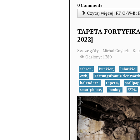
0 Comments
Czytaj więcej: FF O-W-B: P
TAPETA FORTYFIKA
2022]
Szczegóły
Michał Gnybek
Kat
Odsłony: 1380
schron,
bunkier,
lubuskie,
owb,
Festungsfront Oder Wart
kalendarz,
tapeta,
wallpap
smartphone,
bunkry,
35P8,