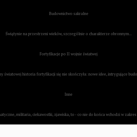
Budownictwo sakralne
Świątynie na przestrzeni wieków, szczególnie o charakterze obronnym...
Fortyfikacje po II wojnie światwej
 światowej historia fortyfikacji się nie skończyła: nowe idee, intrygujące budo
Inne
yczne, militaria, ciekawostki, zjawiska, to - co nie do końca wchodzi w zakres po