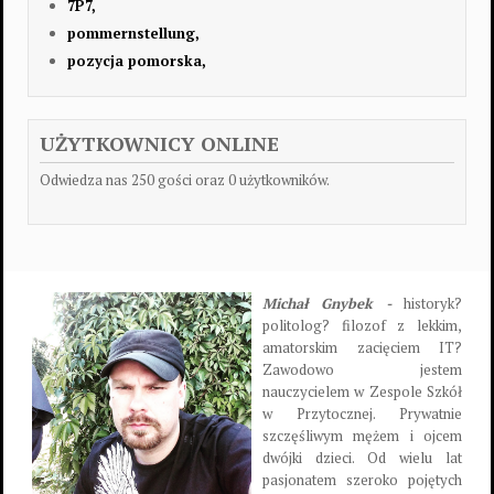
7P7,
pommernstellung,
pozycja pomorska,
UŻYTKOWNICY ONLINE
Odwiedza nas 250 gości oraz 0 użytkowników.
Michał Gnybek -
historyk?
politolog? filozof z lekkim,
amatorskim zacięciem IT?
Zawodowo jestem
nauczycielem w Zespole Szkół
w Przytocznej. Prywatnie
szczęśliwym mężem i ojcem
dwójki dzieci. Od wielu lat
pasjonatem szeroko pojętych