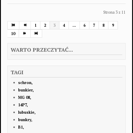
Strona 3 z 11
1
2
3
4
...
6
7
8
9
10
WARTO PRZECZYTAĆ...
TAGI
schron,
bunkier,
MG 08,
14P7,
lubuskie,
bunkry,
B1,