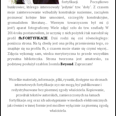
fortyfikacji. Początkowo
bunkrowiec, którego interesowały "jedynie" tzw. "doły". Z czasem
moje zainteresowanie wzbudziły konstrukcje naziemne, zacząłem
poznawać kolejne linie umocnień, szczegóły konstrukcyjne,
gromadziłem literaturę... Wiernym towarzyszem był mi (i
jest!) aparat fotograficzny. Wiele zdjęć szło do tzw. szuflady. W
2014 roku postanowiłem, że uczynię z nich pożytek i tak narodził się
profil
fb/FORTYFIKACJE
. Dziś rodzi się coś równoległego:
poniższa strona. Na tą chwilę jest ona próbą przeniesienia tego, co
znajduje się na profilu fb, z czasem może stanie się czymś więcej...
Zdjęcia wykonuję sam, wiedza merytoryczna to przede wszystkim
prywatna biblioteczka. Strona tworzona jest amatorsko, za
podstawę posłużył szablon Joomla
Beyond
. Zapraszam!
Wszelkie materiały, informacje, pliki, rysunki, dostępne na stronach
internetowych fortyfikacje.xyz nie mogą być publikowane i
redystrybuowane bez pisemnej zgody właściciela. Kopiowanie,
przedruk tekstów autorskich, zamieszczonych na łamach
fortyfikacje.org oraz ich udostępnianie w mediach elektronicznych
jak również w innej formie jest możliwe wyłącznie za pisemną zgodą
właściciela.