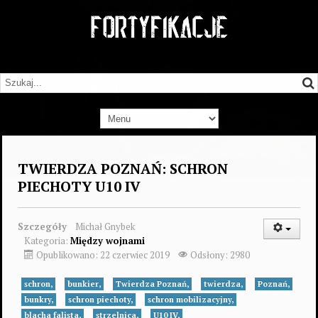
TWIERDZA POZNAŃ: SCHRON
PIECHOTY U10 IV
Szczegóły
Michał Gnybek
Kategoria:
Między wojnami
Opublikowano: 22 czerwiec 2019
Odsłony: 2980
schron,
bunkier,
Twierdza Poznań,
twierdza,
Poznań,
bunkry,
schron piechoty,
schron mobilizacyjny,
blacha falista,
strzelnica,
U10 IV,