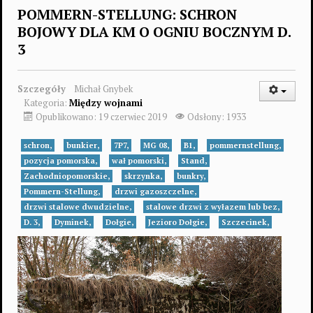
POMMERN-STELLUNG: SCHRON
BOJOWY DLA KM O OGNIU BOCZNYM D.
3
Szczegóły
Michał Gnybek
Kategoria:
Między wojnami
Opublikowano: 19 czerwiec 2019
Odsłony: 1933
schron,
bunkier,
7P7,
MG 08,
B1,
pommernstellung,
pozycja pomorska,
wał pomorski,
Stand,
Zachodniopomorskie,
skrzynka,
bunkry,
Pommern-Stellung,
drzwi gazoszczelne,
drzwi stalowe dwudzielne,
stalowe drzwi z wyłazem lub bez,
D. 3,
Dyminek,
Dołgie,
Jezioro Dołgie,
Szczecinek,