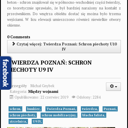
beton - schron znajdował się w północno-wschodniej części twierdzy,
co teoretycznie sprawiało, że był bardziej narażony na kontakt z
przeciwnikiem. Do wnętrza obiektu dostać się można było trzema
wejściami. W licu elewacji umieszczono również niewielkie otwory
okienne.
0 Comments
Czytaj więcej: Twierdza Poznań: Schron piechoty U10
IV
TWIERDZA POZNAŃ: SCHRON
PIECHOTY U9 IV
Szczegóły
Michał Gnybek
Kategoria:
Między wojnami
Opublikowano: 22 czerwiec 2019
Odsłony: 2284
schron,
bunkier,
Twierdza Poznań,
twierdza,
Poznań,
schron piechoty,
schron mobilizacyjny,
blacha falista,
strzelnica,
U9 IV,