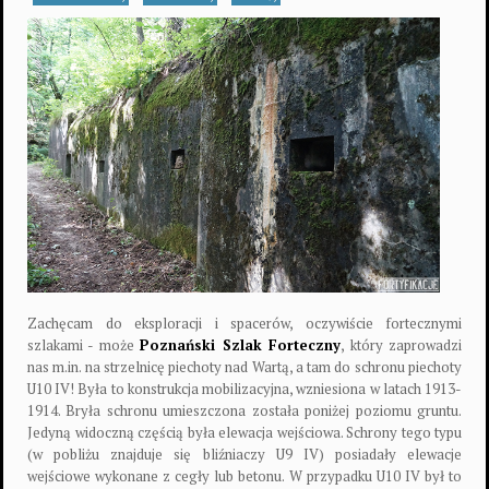
Zachęcam do eksploracji i spacerów, oczywiście fortecznymi
szlakami - może
Poznański Szlak Forteczny
, który zaprowadzi
nas m.in. na strzelnicę piechoty nad Wartą, a tam do schronu piechoty
U10 IV! Była to konstrukcja mobilizacyjna, wzniesiona w latach 1913-
1914. Bryła schronu umieszczona została poniżej poziomu gruntu.
Jedyną widoczną częścią była elewacja wejściowa. Schrony tego typu
(w pobliżu znajduje się bliźniaczy U9 IV) posiadały elewacje
wejściowe wykonane z cegły lub betonu. W przypadku U10 IV był to