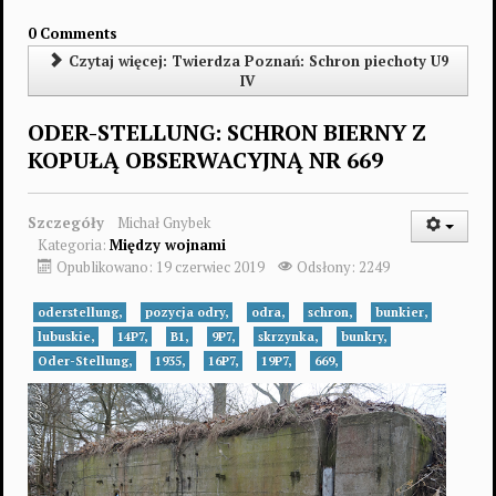
0 Comments
Czytaj więcej: Twierdza Poznań: Schron piechoty U9
IV
ODER-STELLUNG: SCHRON BIERNY Z
KOPUŁĄ OBSERWACYJNĄ NR 669
Szczegóły
Michał Gnybek
Kategoria:
Między wojnami
Opublikowano: 19 czerwiec 2019
Odsłony: 2249
oderstellung,
pozycja odry,
odra,
schron,
bunkier,
lubuskie,
14P7,
B1,
9P7,
skrzynka,
bunkry,
Oder-Stellung,
1935,
16P7,
19P7,
669,