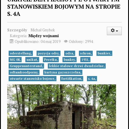
STANOWISKIEM BOJOWYM NA STROPIE
S. 4A
Szczegóły
Michał Gnybek
Kategoria:
Między wojnami
Opublikowano: 04 maj 2019
Odsłony: 2994
oderstellung,
pozycja odry,
odra,
schron,
bunkier,
MG 08,
unikat,
Perełka,
bunkry,
1931,
Gruppenunterstand,
lekkie stalowe drzwi dwudzielne,
odłamkoodporny,
kurtyna gazoszczelna,
otwarte stanowisko bojowe,
fortifikation,
s. 4a,