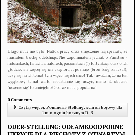
Długo mnie nie było! Natłok pracy oraz zmęczenie nią sprawiły, że
musiałem trochę odetchnąć. Nie zapomniałem jednak o Państwu -
miłośnikach, fanach, amatorach, pasjonatach (!) fortyfikacji oraz o ich
głodzie: im więcej się ich eksploruje, poznaje (broń Bóg zalicza!),
uczy się na ich temat, tym więcej się ich chce! Tak - uważam, że na ten
wyjątkowy temat warto nieustannie się uczyć, mimo iż obecnie
"uczenie się" to umiejętność coraz mniej popularna!
0 Comments
Czytaj więcej: Pommern-Stellung: schron bojowy dla
km o ogniu bocznym D. 3
ODER-STELLUNG: ODŁAMKOODPORNE
UKRYCIE DLA PIECHOTY Z OTWARTYM