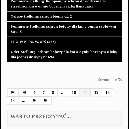
Pommern-Stellung: Kompanijny schron dowodzenia ze
strzelnicą km o ogniu bocznym i izbą flankującą
Neisse-Stellung: schron bierny cz. 2
Pommern-Stellung: schron bojowy dla km o ogniu czołowym
Stra. 3
FF O-W-B: Pz. W. 875 (523)
Oder-Stellung: Schron bojowy dla km o ogniu bocznym z izbą
dla jednej drużyny nr 694
Strona 11 z 36
6
7
8
...
10
11
12
13
14
...
WARTO PRZECZYTAĆ...