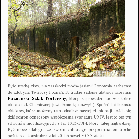
Było trochę zimy, nie zaszkodzi trochę jesieni! Ponownie zachęcam
do zdobycia Twierdzy Poznań. To trudne zadanie ułatwić może nam
Poznański Szlak Forteczny
, który zaprowadzi nas w okolice
obecnej ul. Chemicznej (uwielbiam tą nazwę!
). Spośród kilkunastu
obiektów, które możemy tam odnaleźć naszej eksploracji podda się
dziś schron oznaczony współczesną sygnaturą U9 IV. Jest to ten typ
schronów mobilizacyjnych z lat 1913-1914, który lubię najbardziej.
Być może dlatego, że swoim entourage przypomina on trochę
późniejsze konstrukcje z lat 20. lub nawet 30. XX wieku.