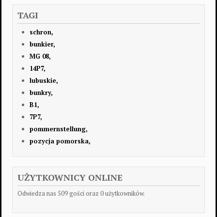
TAGI
schron,
bunkier,
MG 08,
14P7,
lubuskie,
bunkry,
B1,
7P7,
pommernstellung,
pozycja pomorska,
UŻYTKOWNICY ONLINE
Odwiedza nas 509 gości oraz 0 użytkowników.