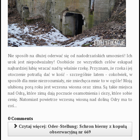
Nie sposób na dłużej oderwać się od nadodrzańskich umocnień! Ich
urok jest niepodważalny! Osobiście ze wszystkich celów eskapad
najbardziej lubię wracać nad tę właśnie rzekę. Przyznam, że rzeka i jej
otoczenie potrafią dać w kość - szczególnie latem - cokolwiek, w
sposób dla mnie niezrozumiały, nie zniechęca mnie to w ogóle! Moją
ulubioną porą roku jest wczesna wiosna oraz zima. Są takie miejsca
nad Odrą, które zimą dają poczucie osamotnienia i ciszy, które sobie
cenię. Natomiast powietrze wczesną wiosną nad doliną Odry ma to
coś...
0 Comments
Czytaj więcej: Oder-Stellung: Schron bierny z kopułą
obserwacyjną nr 669